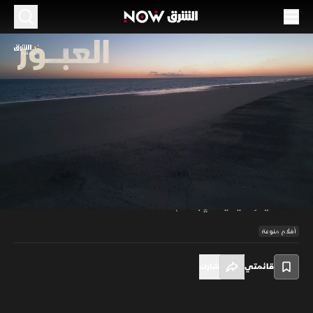
العبور
52:30
مجتمع
تسرد القصة رحلة المهاجرين من كردستان إلى أوروبا عبر القوارب المتهالكة التي
تحملهم عبر البحر، حيث يواجهون المخاطر الشديدة. من بينهم توانا الذي قرر
الرحيل سعيا لحياة أفضل، لكن مع الأسف مات العديد من المهاجرين في البحر.
00:10
/
52:31
يعكس الفيلم واقع المهاجرين الذين يغامرون بحياتهم بسبب الأوضاع
الاقتصادية والسياسية في بلادهم.
أفلام منوعة
قائمتي
شارك