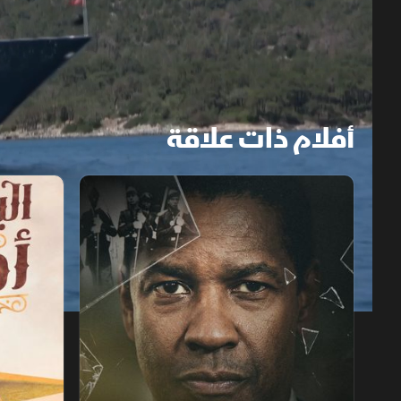
أفلام ذات علاقة
دنزل واشنطن.. عراب السينما السوداء
البحث عن أمي
1x
auto