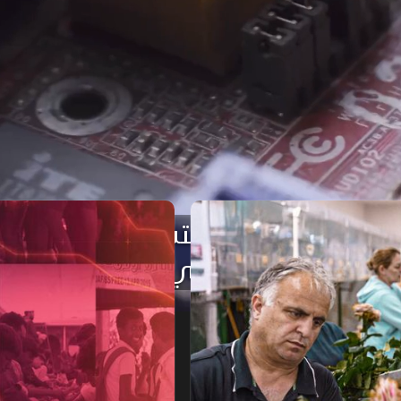
سريلانكا.. ضائقة الديون
هذا سبب وجود البيتكوين