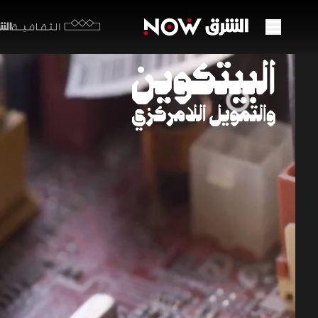
الشرق y
الثقافية
البيت
23:11
اق
وثائقي يسل
الرئيسية، 
والتمويل ا
أفلام وثائقية 