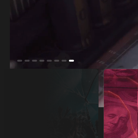
قصة انهيار
00:11
/
23:11