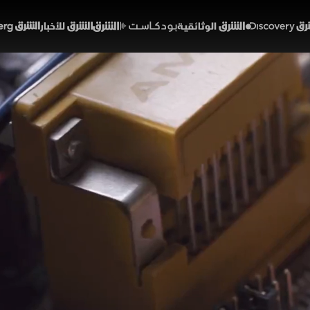
Discover
الشرق الوثائقية
الشرق بودكاست
الشرق للأخبار
الشرق Bloomberg
كوين والتمويل اللامركزي
تصاد
ط الضوء على مرحلة تاريخية يسير فيها العالم بخطى متسار
القيمة السوقية الإجمالية للعملات المشفرة 3
فنحن نشهد حدوث ثورة حيث لم يحظى العالم بحرية نقل الأمو
للامركزي.
حصرية
أفلام الاقتصاد والأعمال