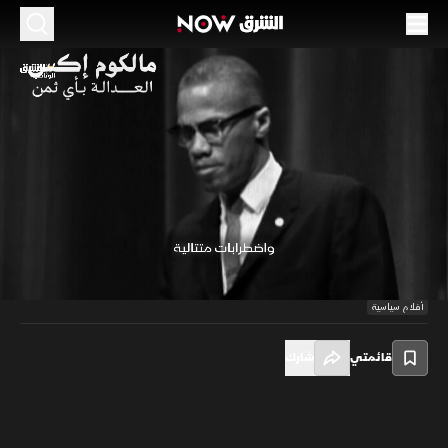
مالكوم إكس.. العدالة بأي ثمن
51:46
سياسة
استنادًا إلى وثائق مكتب التحقيقات الفيدرالي التي رفعت عنها السرية مؤخرًا،
وروايات أشخاص مقربين من مالكوم إكس، وشهود مهمين آخرين، يكشف هذا
الفيلم المسار الاستثنائي لهذا الزعيم ويتم معها فك شيفرة الأحداث التي أدت
00:10
/
51:47
إلى اغتياله.
أفلام سياسية
قائمتي
شارك