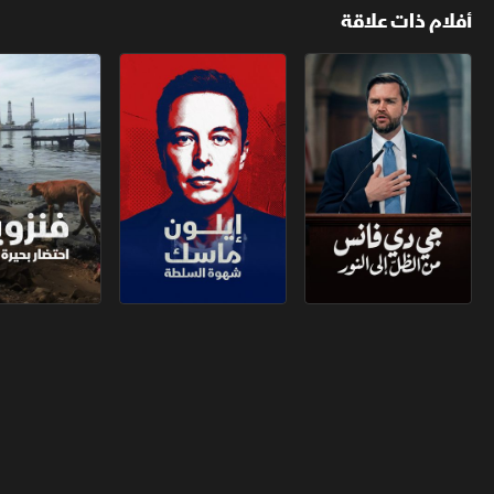
أفلام ذات علاقة
جي دي فانس.. من الظلّ إلى النور
إيلون ماسك.. شهوة السلطة
فنزويلا.. احتضار 