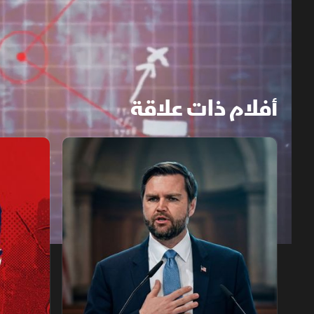
أفلام ذات علاقة
جي دي فانس.. من الظلّ إلى النور
إيلون ماسك.
1x
auto