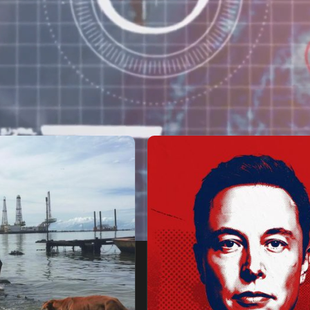
. شهوة السلطة
فنزويلا.. احتضار بحيرة النفط