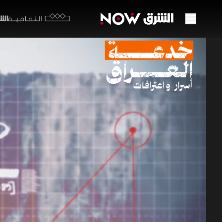
الشرق y
الثقافية
خدعة 
51:53
س
وثائقي يتح
سبتمبر وسط
الأعداء في
صدام حسين