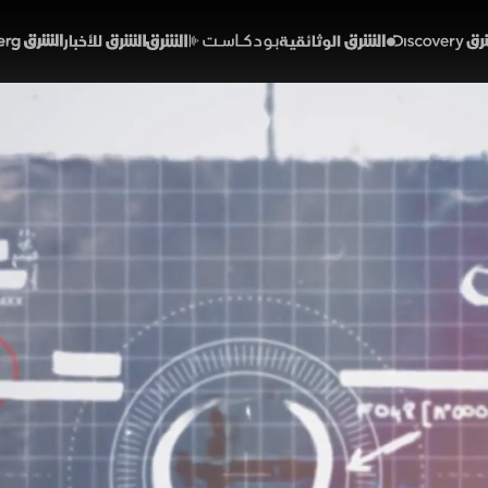
Discover
الشرق الوثائقية
الشرق بودكاست
الشرق للأخبار
الشرق Bloomberg
العراق.. أسرار واعترافات
ياسة
دث عن الخدعة التي تم بموجبها اجتياح العراق من قبل الولاي
 دمار نيويورك تتعهد أمريكا بهزيمة الإرهاب لكن يتم خداع ه
تم استبدال أسامة بن لادن بصدام حسين .
أفلام سياسية