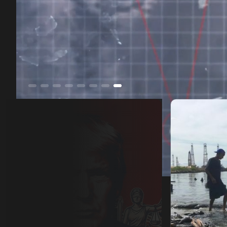
ترمب.. الرئيس والقانون
00:11
/
51:53