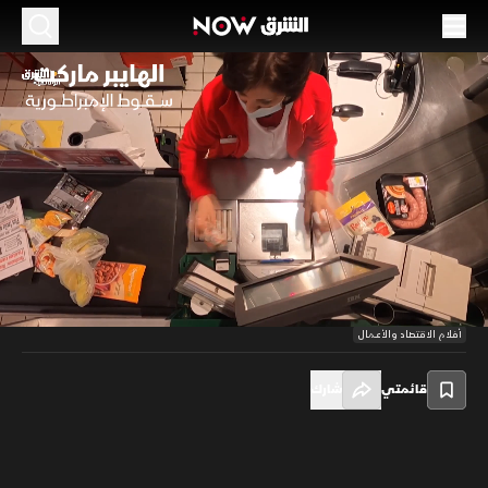
الهايبر ماركت.. سقوط الإمبراطورية
52:00
اقتصاد
بدأ نجم المتجر بالأفول بعدما هيمن على الأسواق لعشرات السنين، سلاسل
متاجر تغلق أبوابها بأكملها وأصبح استمرار الاستثمار فيها غاية في الصعوبة.
قطاع يترنح أمام منصات تسوق المواد الغذائية عبر الأنترنت بسبب عدم قدرته
00:10
/
52:00
على المنافسة.
أفلام الاقتصاد والأعمال
قائمتي
شارك