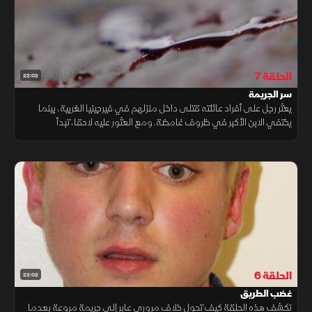
الحلقة 7
22:02
سر الجريمة
يعثر رجل على أفراد عائلته قتلى داخل منزلهم في فيرجينيا الغربية، بينما
يختفي الابن الأكبر في ظروف غامضة. ومع العثور عليه لاحقا، تبدأ
التحقيقات في كشف روايات متضاربة، لتتكشف تدريجيا ملامح قضية
صادمة
الحلقة 6
22:02
غضب الطريق
تكشف هذه الحلقة كيف تحول خلاف مروري عابر إلى جريمة مروعة بعدما