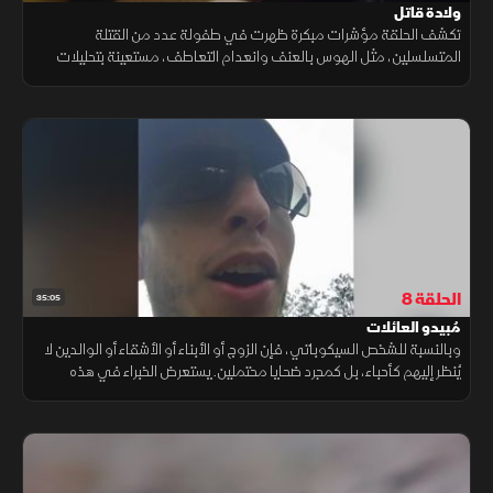
ولادة قاتل
تكشف الحلقة مؤشرات مبكرة ظهرت في طفولة عدد من القتلة
المتسلسلين، مثل الهوس بالعنف وانعدام التعاطف، مستعينة بتحليلات
خبراء وقضايا شهيرة لفهم كيف تتشكل الشخصيات الخطيرة قبل ارتكاب
جرائمها
الحلقة 8
35:05
مُبيدو العائلات
وبالنسبة للشخص السيكوباتي، فإن الزوج أو الأبناء أو الأشقاء أو الوالدين لا
يُنظر إليهم كأحباء، بل كمجرد ضحايا محتملين. يستعرض الخبراء في هذه
الحلقة قضايا صادمة لما يُعرف بـ"مُبيدي العائلات".