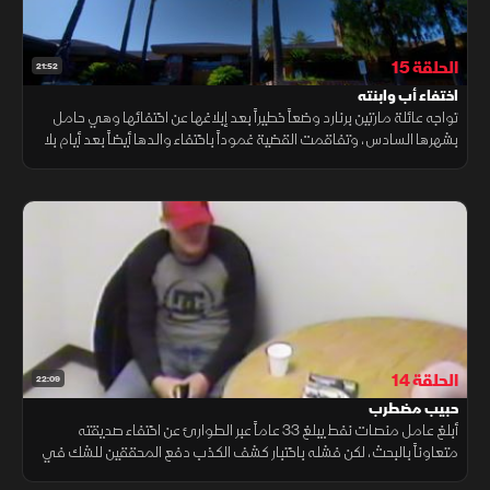
الحلقة 15
21:52
اختفاء أب وابنته
تواجه عائلة مارتين برنارد وضعاً خطيراً بعد إبلاغها عن اختفائها وهي حامل
بشهرها السادس، وتفاقمت القضية غموداً باختفاء والدها أيضاً بعد أيام بلا
أثر، وسط تساؤلات مقلقة عما يدور خلف الكواليس.
الحلقة 14
22:09
حبيب مضطرب
أبلغ عامل منصات نفط يبلغ 33 عاماً عبر الطوارئ عن اختفاء صديقته
متعاوناً بالبحث، لكن فشله باختبار كشف الكذب دفع المحققين للشك في
سلوكه واعتباره حبيباً مضطرباً يواجه اتهامات مبطنة.