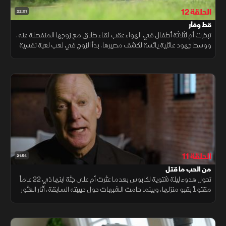
الحلقة 12
22:01
قط وفأر
تبخرت أم لثلاثة أطفال في الهواء عقب لقاء طلاق مع زوجها المنفصلة عنه،
ووسط جهود عائلية يائسة لكشف مصيرها، بدأ الزوج في لعب لعبة نفسية
خطيرة تشبه القط والفأر مع المحققين ليعطل مجرى التحقيق.
الحلقة 11
21:54
من الحب ما قتل
تحول هدوء ليلة شتوية لكابوس بعدما عثرت أم على جثة ابنها ذي 22 عاماً
مقتولاً بقبو منزلها، وبينما حامت الشبهات حول حبيبته السابقة، أثار العثور
عليها بحالة جمود تام تساؤلات غامضة حول الجريمة.