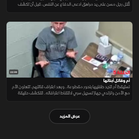
قُتل رجل مسن على يد مراهق ادعى الدفاع عن النفس، قبل أن تكشف
التحقيقات تناقضات صادمة في روايته وسلوكه.
الحلقة 5
22:09
أم وقاتل أبنائها
تستيقظ أم لتجد طفليها بنحور مقطوعة.. وبعد اعتراف قاتلهم، تتعاون الأم
مع الأمن وترتدي جهاز تسجيل سري لالتقاط اعترافاته.. لتنكشف حقيقة
مرعبة يقودها غضب مرضي ونزعة سيكوباتية قادت لعنف غير مبرر..
عرض المزيد