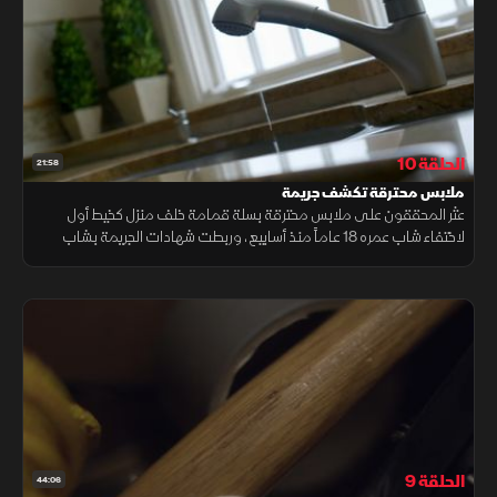
الحلقة 10
21:58
ملابس محترقة تكشف جريمة
عثر المحققون على ملابس محترقة بسلة قمامة خلف منزل كخيط أول
لاختفاء شاب عمره 18 عاماً منذ أسابيع، وربطت شهادات الجريمة بشاب
عنيف، فيما كشف التحقيق مفاهيم لمخطط جنائي غامض وأكثر تعقيداً.
الحلقة 9
44:06