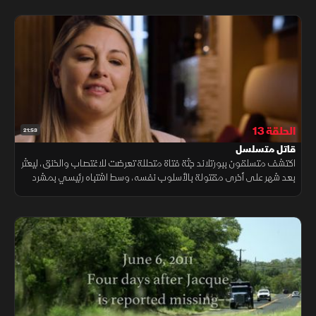
الحلقة 13
21:53
قاتل متسلسل
اكتشف متسلقون ببورتلاند جثة فتاة متحللة تعرضت للاغتصاب والخنق، ليعثر
بعد شهر على أخرى مقتولة بالأسلوب نفسه، وسط اشتباه رئيسي بمشرد
متنقل يخبئ خيالات جنسية مظلمة خلف جرائمه الوحشية.