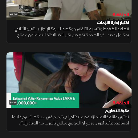
الحلقة 6
44:06
اختبار إدارة الأزمات
تتصاعد الضغوط وتتسارع الأنفاس؛ وقصدا لسرعة الإنجاز، يستعين الثنائي
بمقاول جديد. لكن الصدمة تقع حين يقرر الأخير الاختفاء تماما عن موقع
العمل، تاركا خلفه وعودا متبخرة وأزمة خانقة.
الحلقة 5
44:11
عقبة التصاريح
تشتري عائلة كالاما منزلا قديما يحتاج إلى ترميم في مسقط رأسهم كايـلوا،
لمساعدة عائلة أخرى. ورغم أن الموقع مثالي بالقرب من المياه، إلا أن
مشكلات التصاريح تعقد الأمور، ما يدفع الثنائي لابتكار حلول ذكية