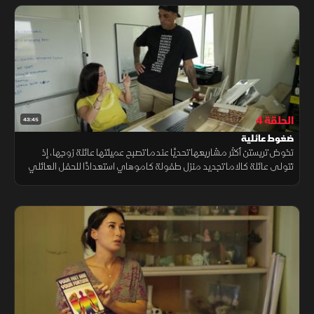
الحلقة 4
43:45
ضغوط عائلية
تخوض تريستن أكثر مشاريعها تحديًا عندما تصبح عميلتها عائلة زوجها، إذ
تتولى عائلة كالاما تجديد منزل طفولة كاموهاي استعدادًا للحفل العائلي
السنوي لعيد الميلاد، وسط ضغوط متزايدة لإنجاز العمل