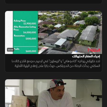
مضاعفة، وتنسيقا دقيقا، لكن الرهان أكبر: تحويل العقار لاستثمار مالي
مستدام.
الحلقة 7
44:04
إحياء العقار المتهالك
تحد حقيقي يواجه "كاموهاي" و"تريستين" في ترميم مجمع شارع كالاما
السكني. بدأت الرحلة من الدوبلكس، حيث ركزا على إصلاح البنية التحتية
لإعادة تصميم المساحات، لتحويل الركام المهمل إلى بيئة مريحة.