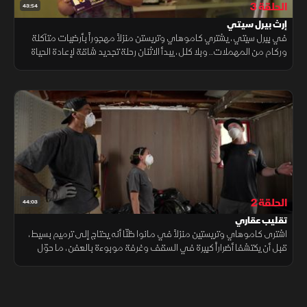
الحلقة 3
43:54
إرث بيرل سيتي
في بيرل سيتي، يشتري كاموهاي وتريستن منزلاً مهجوراً بأرضيات متآكلة
وركام من المهملات.. وبلا كلل، يبدأ الاثنان رحلة تجديد شاقة لإعادة الحياة
لجدرانه وتكريم إرثه القديم.. فهل ينجحان في هذا التحدي؟
الحلقة 2
44:03
تقليب عقاري
اشترى كاموهاي وتريستين منزلاً في مانوا ظنّا أنه يحتاج إلى ترميم بسيط،
قبل أن يكتشفا أضراراً كبيرة في السقف وغرفة موبوءة بالعفن، ما حوّل
المشروع إلى عملية تجديد شاملة ومكلفة.