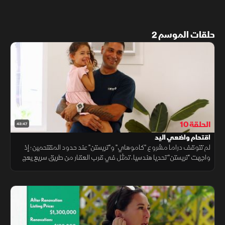
حلقات الموسم 2
الحلقة 10
43:47
اقتحام واضعي اليد
لم تتوقف دراما مشروع "كاموهاي" و"تريستن" عند حدود المقتحمين؛ إذ
واجهت "تريستن" تحديا هندسيا، تمثل في قرب العقار من طريق سريع يعج
بالحركة والضوضاء ما يتطلب تبني تقنيات هندسية متطورة لعزل الصوت.