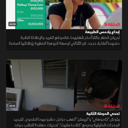
الحلقة 9
44:08
إبداع يلامس الطبيعة
لم يكن الصغر عائقا أمام شغفهما؛ فالموقع الفريد والإطلالة الخلابة
منحهما أفقا بلا حدود. قرر الثنائي توسعة الجوهرة الصغيرة بإطلالتها الساحرة
لتواكب التطلعات، برؤية هندسية تحول ضيق المنزل إلى سعة مذهلة.
الحلقة 8
44:14
تحدي المرحلة الثانية
يخوض "كاموهاي" و"تريستن" أصعب مراحل مشروعهما الطموح، لتجديد
الوحدات المتبقية بمجمع "كالاما ستريت". تحديات معقدة تتطلب موارد