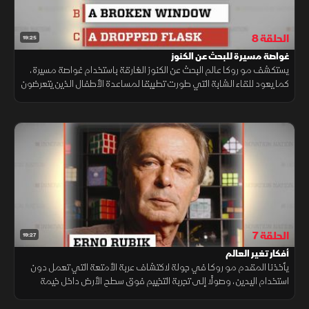
الحلقة 8
19:25
غواصة مسيرة للبحث عن الكنوز
يستكشف مو روكا عالم البحث عن الكنوز الغارقة باستخدام غواصة مسيرة،
كما يعود للقاء الشابة التي طورت تطبيقا لمساعدة الأطفال الذين يتعرضون
للتنمر لمعرفة تأثير فكرتها على حياتهم.
الحلقة 7
19:27
أفكار تغير العالم
يأخذنا المقدم مو روكا في جولة لاكتشاف عربة الأمتعة التي تعمل دون
استخدام اليدين، وصولًا إلى تجربة التخييم فوق سطح الأرض داخل خيمة
مكونة من طابقين. وقصة هيدي لامار، نجمة هوليوود والمخترعة الرائدة