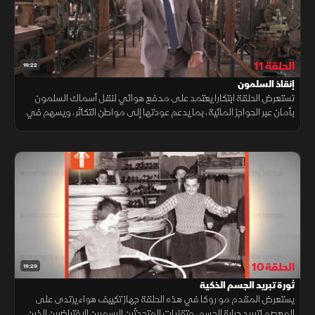
الحلقة 11
19:22
إنقاذ السلمون
تستعرض الحلقة ابتكارا يعتمد على مدفع هوائي لنقل أسماك السلمون
بأمان عبر الحواجز المائية، بما يدعم عودتها إلى مواطن التكاثر، ويسهم في
حماية التنوع الحيوي وتسهيل إدارة تجمعات الأسماك.
الحلقة 10
19:29
ثورة تبريد الجسم الذكية
يستعرض المقدم مو روكا في هذه الحلقة جهاز تكييف هواء يرتدى على
المعصم لتبريد حرارة الجسم، وتقنيات المتحدثين الرسميين الافتراضيين الذين