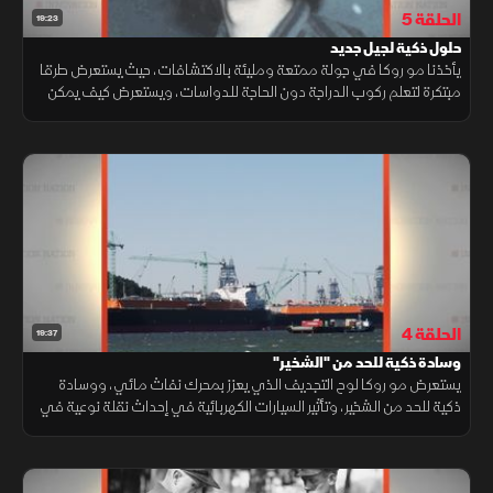
الحلقة 5
19:23
حلول ذكية لجيل جديد
يأخذنا مو روكا في جولة ممتعة ومليئة بالاكتشافات، حيث يستعرض طرقا
مبتكرة لتعلم ركوب الدراجة دون الحاجة للدواسات، ويستعرض كيف يمكن
للتكنولوجيا أن تساعد الأهالي في تتبع نمو أطفالهم بدقة وسهولة.
الحلقة 4
19:37
وسادة ذكية للحد من "الشخير"
يستعرض مو روكا لوح التجديف الذي يعزز بمحرك نفاث مائي، ووسادة
ذكية للحد من الشخير، وتأثير السيارات الكهربائية في إحداث نقلة نوعية في
وسائل النقل، وكيف ساهمت أسواق المزارعين في إيصال الغذاء لعامة
الناس.