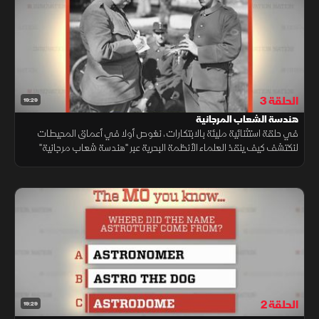
الحلقة 3
19:29
هندسة الشعاب المرجانية
في حلقة استثنائية مليئة بالابتكارات، نغوص أولا في أعماق المحيطات
لنكتشف كيف ينقذ العلماء الأنظمة البحرية عبر "هندسة شعاب مرجانية"
خارقة ومن ثم نعتلي سطح الماء لنرى مستقبل النقل المستدام.
الحلقة 2
19:29