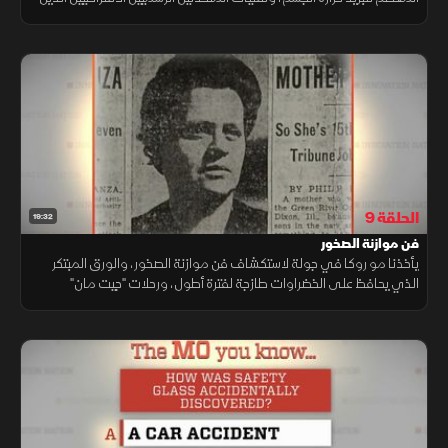
ليسوا بشرا، والجهاز الذي أحدث ثورة في ضبط أصوات المغنين.
الحلقة 9
19:32
فن موازنة الصخور
يأخذنا مو روكا في جولة لاستكشاف فن موازنة الصخور، والورق المبتكر
الذي يحافظ على الخضراوات طازجة لفترة أطول، ورحلات "جيت مان"
المحلقة في السماء، بالإضافة إلى ورشة العمل الأصلية للمخترع توماس
إديسون.