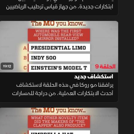
ابتكارات جديدة، من جهاز قياس ترطيب الرياضيين
إلى القفل بالبصمة، نصائح مبتكرين، ورحلات
الاستكشاف القطبية للأدميرال بيرد.
الحلقة 9
19:12
استكشاف جديد
يرافقنا مو روكا في هذه الحلقة لاستكشاف
أحدث الابتكارات العملية، من دراجة للمسارات
الوعرة وسترة Tiny Dog للحماية، إلى اللاصقة
المضادة للبعوض وتأثير السماد الطبيعي على
الزراعة الحديثة.