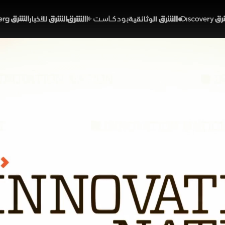
Discover
الشرق الوثائقية
الشرق بودكاست
الشرق للأخبار
الشرق Bloomberg
نجاة
وعات
بتكارات
الحلقة 13
ة لغز نجاة حلزونات "بارتولا هيالينا" المتوطنة في تاهيتي، 
القضاء على بقية الأنواع. يكشف فريق بحثي في ميشيغان 
لم) لتحديد أن القوقعة البيضاء التي تعكس الضوء هي سر حماية
 ميلا لزراعة الفطريات
تايل ديسكفري