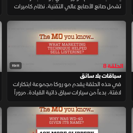
تشمل صانع الأصابع عالي التقنية، نظام كاميرات
ذكي لتخفيف ازدحام المرور، خيمة سقفية
للتخييم، ولمحة عن تاريخ المجلات، مستعرضًا
تقنيات الحياة اليومية المستقبلية.
الحلقة 8
19:11
سباقات بلا سائق
في هذه الحلقة يقدم مو روكا مجموعة ابتكارات
لافتة، بدءاً من سيارات سباق ذاتية القيادة، مروراً
باختراع شابة لنظام إنذار مبكر للزلازل، وصولاً إلى
تقنية الخرسانة ذاتية الإصلاح.