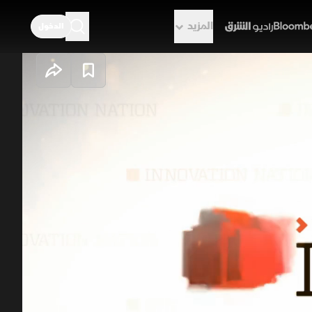
المزيد
الدخول
راديو الشرق
بعد أن قام حلزون الذئب الوردي
استخدام متعقبات شمسية بالغة الصغر
 الحلزون من المفترسات، كما يُقدم