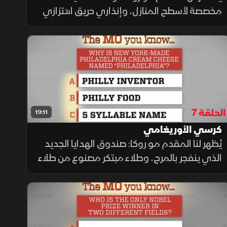
مخصصة لأسطح المنازل، وإنذاري حريق اهتزازي
لضعاف السمع والصم، ثم يكشف كيف غيّرت
الحصّادات الميكانيكية وجه الزراعة للأبد، في
جولة تقنية شاملة
الحلقة 7
19:11
كرسي الأوريغامي
يُظهر لنا المقدم مو روكا: صندوق الهدايا الجديد
الذي ينفجر بالمرح، وطلاء مبتكر مصنوع من طلاء
قديم، والكرسي المتحرك القابل للطي بأسلوب
الأوريغامي، وكيف كانت التقنيات القديمة
تؤدي دور الأثاث.