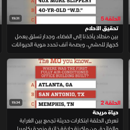
الحلقة 5
19:31
تحقيق الأحلام
بين منطاد يأخذنا إلى الفضاء، وجدار تسلق يعمل
كجهاز للمشي، وبصمة أنف تحدد هوية الحيوانات
الأليفة المختفية، نرى الإبهار العلمي متجسدا
في تقنيات تكنولوجية جديدة، كانت مجرد أحلام
غير واقعية في الماضي.
الحلقة 2
19:34
حياة مريحة
تعرض الحلقة ابتكارات حديثة تجمع بين الغرابة
والفائدة، من ماكينة حلاقة ذاتية مزودة بكاميرا