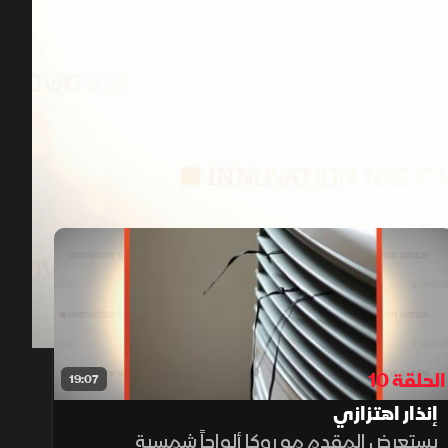
00:12
/
19:17
الحلقة 10
19:07
إنذار اهتزازي
يستعرض المقدم مو روكا ألواحاً شمسية