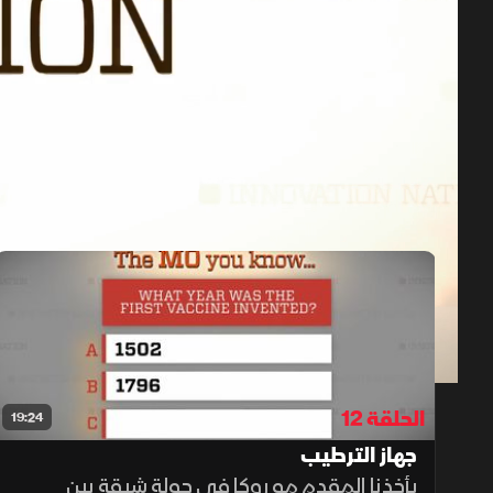
حلقات الموسم 10
1x
auto
الحلقة 12
19:24
جهاز الترطيب
يأخذنا المقدم مو روكا في جولة شيقة بين