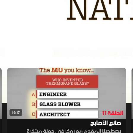
"‫"عالم الابتكارات
الحلقة 11
19:17
صانع الأصابع
يصطحبنا المقدم مو روكا في جولة مبتكرة