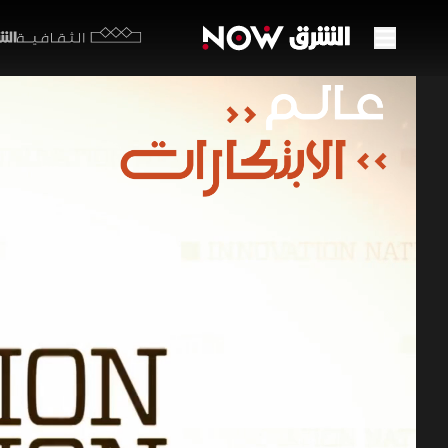
الشرق y
الثقافية
لغز ال
19:16
من
عالم الا
تكشف الحلق
المفترس ب
(1-2 م
ابتكار جهاز
الواقع لايف س