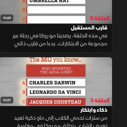
الحلقة 6
19:28
قارب المستقبل
في هذه الحلقة، يصحبنا مو روكا في رحلة عبر
مجموعة من الابتكارات، بدءا من قارب ذاتي
القيادة يخترق الأعاصير لجمع بيانات علمية دقيقة
من قلب العاصفة، كما نتعرف على قصة أحد
أوائل رواد الدراجات النارية
الحلقة 3
19:27
ذكاء وابتكار
من سترات تحمي الكلاب إلى مآو ذكية تعيد
تعريف الشارع، ينطلق مو روكا في مغامرة