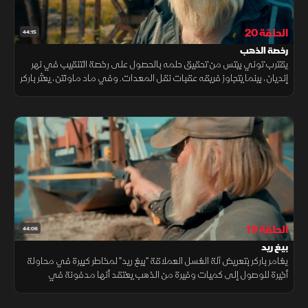
الحلقة 20
44:15
رخصة الذهب
يقترب توني بيتس من تحقيق حلمه بالحصول على رخصة التنقيب في نهر
إنديان، بينما يتجاوز فريقه عقبات نقل المعدات. وفي ماد ماونتن، يعثر باركر
شنابل على ذهب واعد قبل نهاية الموسم.
الحلقة 19
44:06
بيغ ريد
يغامر باركر بتعريض آلة الغسل العملاقة "بيغ ريد" لمخاطر كبيرة في محاولة
أخيرة للوصول إلى كميات وفيرة من الذهب يعتقد أنها مدفونة في
منطقة ماد ماونتن، بينما يضطر ريك إلى إبطاء عملياته