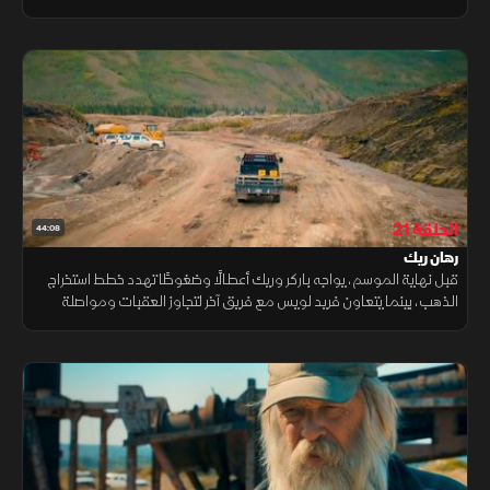
في رالي فالي. وفي المقابل، يختبر توني أرضا جديدة.
الحلقة 21
44:08
رهان ريك
قبل نهاية الموسم، يواجه باركر وريك أعطالًا وضغوطًا تهدد خطط استخراج
الذهب، بينما يتعاون فريد لويس مع فريق آخر لتجاوز العقبات ومواصلة
التنقيب رغم الأمطار.