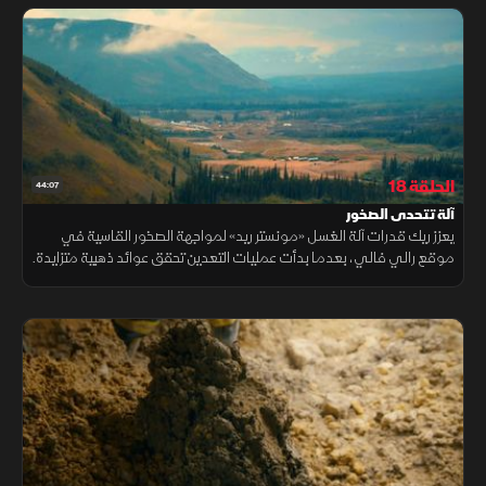
الحلقة 18
44:07
آلة تتحدى الصخور
يعزز ريك قدرات آلة الغسل «مونستر ريد» لمواجهة الصخور القاسية في
موقع رالي فالي، بعدما بدأت عمليات التعدين تحقق عوائد ذهبية متزايدة.
ويأمل أن ترفع التعديلات الجديدة كفاءة المعالجة وتدعم الإنتاج.