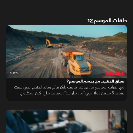
حلقات الموسم 12
الحلقة 24
01:27:51
سباق الذهب.. من يحسم الموسم؟
مع اقتراب الموسم من نهايته، يترقب باركر نتائج رهانه الضخم الذي بلغت
قيمته 5 ملايين دولار في "ماد ماونتن"، لمعرفة ما إذا كان المشروع
سيقوده إلى تحقيق رقم قياسي جديد في إنتاج الذهب.