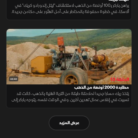
يراهن باركر بـ100 أونصة من الذهب لاستكشاف "ليتل إلدورادو كريك" في
ألاسكا، في خطوة محفوفة بالمخاطر على أمل العثور على مكامن جديدة.
ويواجه فريد أحد أفراد طاقمه بسر خطير، أما ريك، فيطلق مهمة جريئة.
الحلقة 13
43:40
مطاردة 2000 أونصة من الذهب
يتخذ ريك مسارا جديدا لملاحقة طبقة من التربة الغنية بالذهب، كانت قد
تسببت في إفلاس عمال تعدين آخرين. وفي الوقت نفسه، يتوجه باركر إلى
ألاسكا لأعمال التنقيب، تاركا ميتش أمام قرار صعب في موقع المدرج.
عرض المزيد