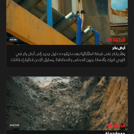
الحلقة 15
44:09
أرض بكر
يعثر باركر على فرصة استثنائية بعدما يقوده دليل جديد إلى أرض بكر في
كليري كريك بألاسكا. وبين الحماس والمخاطرة، يسابق الزمن لاختبار إمكانات
الموقع، آملا في العثور على احتياطي ذهبي قد يقلب موازين الموسم.
الحلقة 14
01:27:59
مهمة جريئة