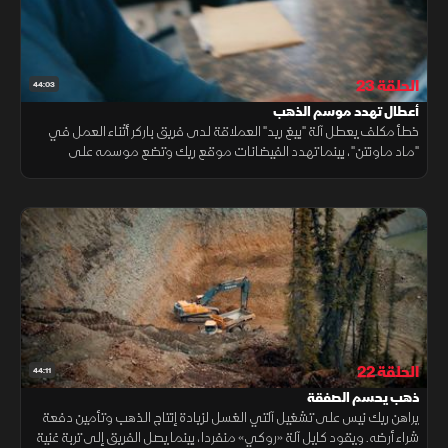
الحلقة 23
44:03
أعطال تهدد موسم الذهب
خطأ مكلف يعطل آلة "بيغ ريد" العملاقة لدى فريق باركر أثناء العمل في
"ماد ماونتن"، بينما تهدد الفيضانات موقع ريك وتضع موسمه على
المحك. تحديات متزامنة تزيد من صعوبة السباق نحو الذهب.
الحلقة 22
44:11
ذهب يحسم الصفقة
يراهن ريك نيس على تشغيل آلتي الغسل لزيادة إنتاج الذهب وتأمين دفعة
شراء أرضه. ويقود كايل آلة «روكي» منفردا، بينما يصل الفريق إلى تربة غنية