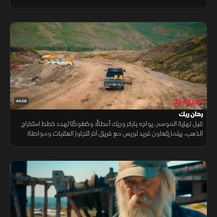
في رالي فالي. وفي المقابل، يختبر توني أرضا جديدة.
الحلقة 21
44:08
رهان ريك
قبل نهاية الموسم، يواجه باركر وريك أعطالًا وضغوطًا تهدد خطط استخراج
الذهب، بينما يتعاون فريد لويس مع فريق آخر لتجاوز العقبات ومواصلة
التنقيب رغم الأمطار.