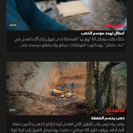
الحلقة 23
44:03
أعطال تهدد موسم الذهب
خطأ مكلف يعطل آلة "بيغ ريد" العملاقة لدى فريق باركر أثناء العمل في
"ماد ماونتن"، بينما تهدد الفيضانات موقع ريك وتضع موسمه على
المحك. تحديات متزامنة تزيد من صعوبة السباق نحو الذهب.
الحلقة 22
44:11
ذهب يحسم الصفقة
يراهن ريك نيس على تشغيل آلتي الغسل لزيادة إنتاج الذهب وتأمين دفعة
شراء أرضه. ويقود كايل آلة «روكي» منفردا، بينما يصل الفريق إلى تربة غنية