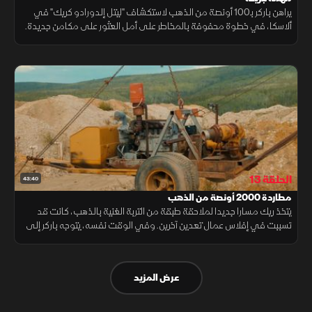
يراهن باركر بـ100 أونصة من الذهب لاستكشاف "ليتل إلدورادو كريك" في
ألاسكا، في خطوة محفوفة بالمخاطر على أمل العثور على مكامن جديدة.
ويواجه فريد أحد أفراد طاقمه بسر خطير، أما ريك، فيطلق مهمة جريئة.
الحلقة 13
43:40
مطاردة 2000 أونصة من الذهب
يتخذ ريك مسارا جديدا لملاحقة طبقة من التربة الغنية بالذهب، كانت قد
تسببت في إفلاس عمال تعدين آخرين. وفي الوقت نفسه، يتوجه باركر إلى
ألاسكا لأعمال التنقيب، تاركا ميتش أمام قرار صعب في موقع المدرج.
عرض المزيد