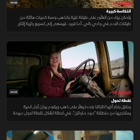
الحلقة 17
44:08
انتكاسة كبيرة
يتمكن ريك من العثور على طبقة غنية بالذهب وسط كميات هائلة من
طبقات الردم في وادي رالي، أما فريد، فيسعى إلى تسريع وتيرة إنتاج
الذهب لفريقه في كاليفورنيا كريك، لكن هذه المحاولة تؤدي إلى انتكاسة
كبيرة
الحلقة 16
44:04
نقطة تحول
يحقق باركر أخيرا اختراقا عندما يعثر على ذهب ويقوم بوزن أول كمية
يستخرجها من منطقة "مود ماونتن"، في لحظة تشكل نقطة تحول مهمة
في مسيرته، فيما يواجه فريد ضغطا متزايدا مع تزايد كميات الذهب التي
يستخرجها