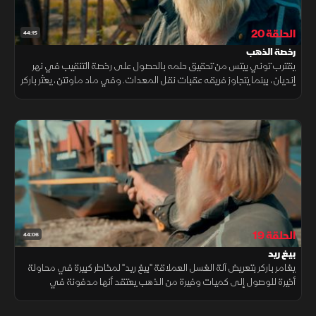
الحلقة 20
44:15
رخصة الذهب
يقترب توني بيتس من تحقيق حلمه بالحصول على رخصة التنقيب في نهر
إنديان، بينما يتجاوز فريقه عقبات نقل المعدات. وفي ماد ماونتن، يعثر باركر
شنابل على ذهب واعد قبل نهاية الموسم.
الحلقة 19
44:06
بيغ ريد
يغامر باركر بتعريض آلة الغسل العملاقة "بيغ ريد" لمخاطر كبيرة في محاولة
أخيرة للوصول إلى كميات وفيرة من الذهب يعتقد أنها مدفونة في
منطقة ماد ماونتن، بينما يضطر ريك إلى إبطاء عملياته