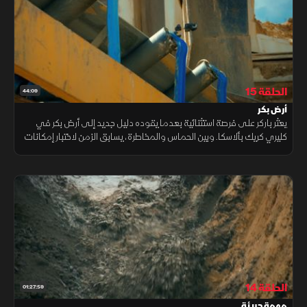
الحلقة 15
44:09
أرض بكر
يعثر باركر على فرصة استثنائية بعدما يقوده دليل جديد إلى أرض بكر في
كليري كريك بألاسكا. وبين الحماس والمخاطرة، يسابق الزمن لاختبار إمكانات
الموقع، آملا في العثور على احتياطي ذهبي قد يقلب موازين الموسم.
الحلقة 14
01:27:59
مهمة جريئة