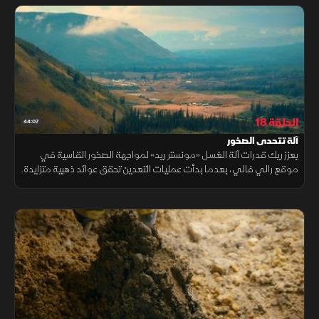
الحلقة 18
44:07
آلة تتحدى الصخور
يعزز ريك قدرات آلة الغسل «مونستر ريد» لمواجهة الصخور القاسية في
موقع رالي فالي، بعدما بدأت عمليات التعدين تحقق عوائد ذهبية متزايدة.
ويأمل أن ترفع التعديلات الجديدة كفاءة المعالجة وتدعم الإنتاج.