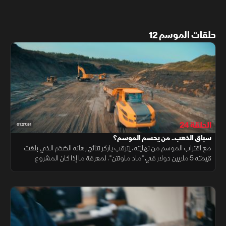
حلقات الموسم 12
الحلقة 24
01:27:51
سباق الذهب.. من يحسم الموسم؟
مع اقتراب الموسم من نهايته، يترقب باركر نتائج رهانه الضخم الذي بلغت
قيمته 5 ملايين دولار في "ماد ماونتن"، لمعرفة ما إذا كان المشروع
سيقوده إلى تحقيق رقم قياسي جديد في إنتاج الذهب.