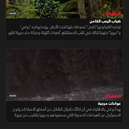
الحلقة 3
44:06
ضباب الرعب الكامن
تواجه تكنولوجيا "راسل" غموضا دفينا تحت الأرض، بينما يواجه "روني"
و"ميريا" حفيفا قاتلا في قلب المستنقع. أصوات ثقيلة وحركة ماء مريبة تشير
إلى أن الوحش حقيقة تقترب منهما الآن بشدة.
الحلقة 2
44:05
عواءات مرعبة
يبدأ روني بالاشتباه في أن كائنًا متحوّل الشكل من أساطير ألاسكا قد يكون
المسؤول عن العواءات المرعبة التي سمعها هو وميريا بالقرب من بحيرة
نائية