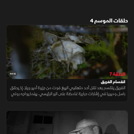
حلقات الموسم 4
الحلقة 7
44:12
انقسام الفريق
الفريق ينقسم بعد نقل أحد متعقبي البيغ فوت من جزيرة أمير ويلز، إذ يحقق
راسل وميريا في إشارات حرارية غامضة على البر الرئيسي، بينما يواجه روني
أمرا غير مرئي داخل المخيم، ويتوصل برايس لاكتشاف مفاجئ.