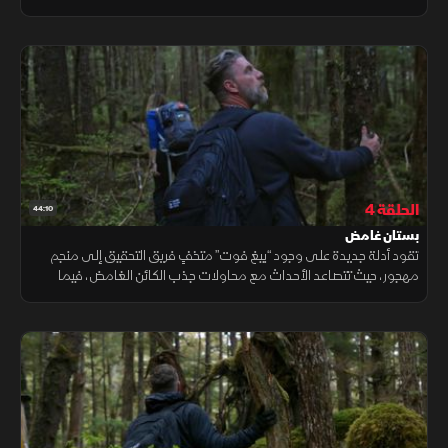
برايس أسرارًا مرعبة أخفاها أحد الشهود.
الحلقة 4
44:10
بستان غامض
تقود أدلة جديدة على وجود “بيغ فوت” متخفٍ فريق التحقيق إلى منجم
مهجور، حيث تتصاعد الأحداث مع محاولات جذب الكائن الغامض، فيما
تكشف تحركات منفصلة عن أصوات غريبة وأدلة قد ترتبط بشخص مفقود.