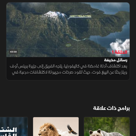
الحلقة 1
43:58
رسائل مخيفة
بعد اكتشاف أدلة غامضة في كاليفورنيا، يتجه الفريق إلى جزيرة برينس أوف
ويلز بحثا عن البيغ فوت، حيث تقود صرخات مجهولة لاكتشافات مرعبة في
البراري
برامج ذات علاقة
الربيع البري
عجائب الحياة البرية
الشتاء القاسي