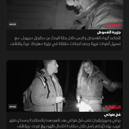
الحلقة 6
44:03
جزيرة الغموض
تتصاعد أجواء الغموض والرعب خلال رحلة البحث عن مخلوق مجهول، مع
تسجيل أصوات غريبة ورصد تحركات مقلقة في جزيرة معزولة، حيث يكتشف
الفريق أشجاراً مقلوبة وقبراً قديماً، وسط مخاوف متزايدة
الحلقة 5
44:02
فخ صوتي
روني وميريا يقرران نصب فخ صوتي بعد شعورهما بالمطاردة وسماع صفير
غريب، بينما يُحاصر راسل خلال مطاردة احتمال ظهور بيغ فوت، ويكشف