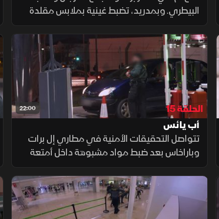
البيطري. وبمدريد، تضبط غينية بملابس مقلدة
زعمتها لعائلتها. وفي برشلونة، يستغل أوكراني
هرب تبغه تحت مظلة غفلة الحراس ليفِر قبل
صرخة "توقف" الحازمة.
الحلقة 15
22:00
أب يائس
تتواصل التحقيقات الأمنية في مطاري إل برات
وباراخاس بعد ضبط مواد مشبوهة داخل أمتعة
مسافرين، بينما يشهد معبر لا لينيا دي لا
كونثبثيون تصرفًا محفوفًا بالمخاطر من أب يائس.