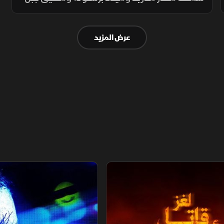
طارق، حيث تمكن الحرس المدني من إحباط
تهريب مخدرات عبر مسافر بيروفي، وكشف
عرض المزيد
محاولة تهريب دراجة نارية مفككة
صدقاء
مؤثرون.. ضحايا الشهرة