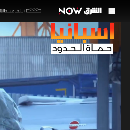
الشرق y
الثقافية
تجاوز 
22:12
مج
إسبانيا.
تشهد نقاط 
مع مسافر ي
سائق أخفى 
والجمركية.
برامج الجريمة