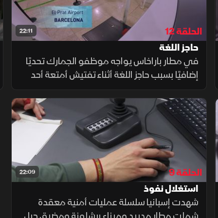
الحلقة 12
22:11
حاجز اللغة
في مطار باراخاس يواجه موظفو الجمارك تحديًا
إضافيًا بسبب حاجز اللغة أثناء تفتيش أمتعة أحد
المسافرين المثيرة للريبة، بينما تخضع حاوية شحن
بميناء الجزيرة الخضراء محملة بمستلزمات حفل
زفاف لتفتيش دقيق
الحلقة 9
22:09
استغلال نفوذ
شهدت إسبانيا سلسلة عمليات أمنية معقدة
شملت مطار مدريد وميناء برشلونة ومضيق جبل