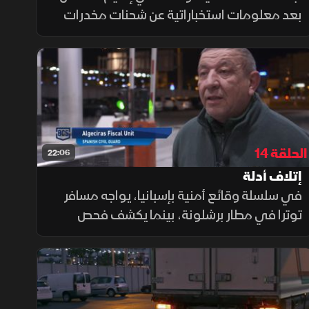
بعد معلومات استخباراتية عن شحنات مخدرات
قادمة، فيما يكثف ضباط ميناء برشلونة عمليات
التفتيش داخل حاويتين مشبوهتين بحثاً عن مواد
مهربة مرتبطة بعصابات إجرامية
الحلقة 14
22:06
إتلاف أدلة
في سلسلة وقائع أمنية بإسبانيا، يواجه مسافر
توترا في مطار برشلونة، بينما يكشف فحص
روتيني في مطار مدريد عن شحنة خطرة، وتتمكن
الجمارك من ضبط مشتبه به حاول إتلاف الأدلة.