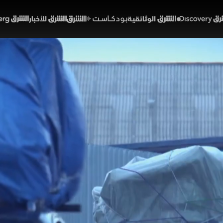
Discover
الشرق الوثائقية
الشرق بودكاست
الشرق للأخبار
الشرق Bloomberg
الرقابة
تمع
. حماة الحدود
الحلقة 17
التفتيش الأمنية في إسبانيا حالتي اشتباه متزامنتين، إذ ي
رفض التعاون خلال إجراءات التفتيش، بينما يتمكن عناصر الأ
مواد مهربة داخل قاع مزدوج مزيف في مركبته، في محاولة م
 والغموض ديسكفري