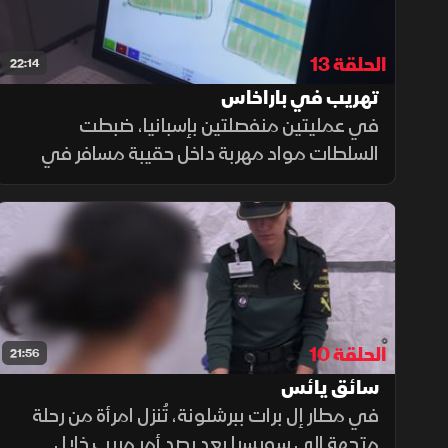
الحلقة 13
22:14
تهريب في باراخاس
في عمليتين منفصلتين بإسبانيا، ضبطت
السلطات مواد مهربة داخل حقيبة مسافر في
مطار باراخاس، فيما أوقفت الجمارك في ميناء
الجزيرة الخضراء شاحنة قادمة من المغرب بسبب
تجاوز كمية الزيت الحد المسموح به
الحلقة 10
21:56
سائق يائس
في مطار إل برات ببرشلونة، تُنزل امرأة من رحلة
متجهة إلى سويسرا بعد رصد أمر مريب خلال