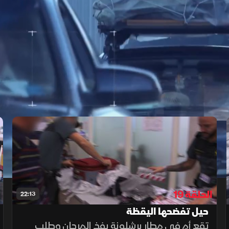
‫وفي برشلونة، خطأ قاتل لسائق‬
الحلقة 19
22:13
حيل تفضحها اليقظة
تقع أم في مطار برشلونة بفخ المرجان وطلب