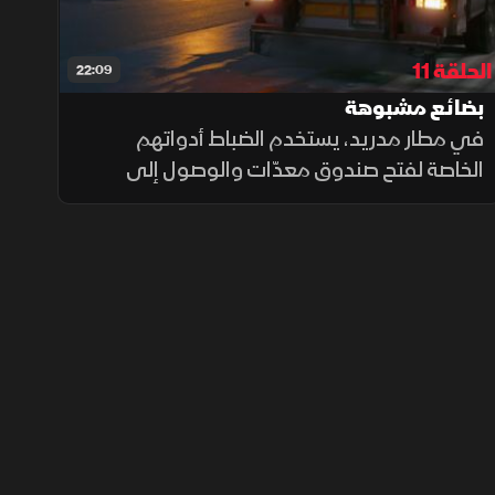
الحلقة 11
22:09
بضائع مشبوهة
في مطار مدريد، يستخدم الضباط أدواتهم
الخاصة لفتح صندوق معدّات والوصول إلى
شحنة مخفية بعناية. وفي ميناء برشلونة، يتم
العثور على شاحنة صغيرة محمّلة بكمية هائلة
وصادمة من البضائع المشبوهة.