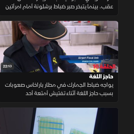
عقب، بينما يتبخر صبر ضباط برشلونة أمام امرأتين
متلبستين بالجرم. وفي عمق مضيق جبل طارق،
يصارع زورق دورية رياحا هوجاء لضبط مهرب
يوشك أن يختفي.
الحلقة 16
22:13
حاجز اللغة
يواجه ضباط الجمارك في مطار باراخاس صعوبات
بسبب حاجز اللغة أثناء تفتيش أمتعة أحد
المسافرين، بينما يتمكن كلب بوليسي عند حدود
أندورا من كشف مواد مهربة مخبأة داخل حقيبة
راكب.