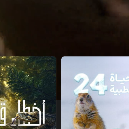
أخطاء قاتلة في البرية
‫الدببة البنية تصطاد السلمون‬