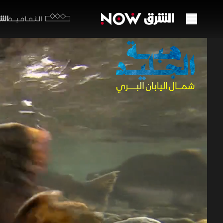
الشرق y
الثقافية
هبة ا
51:22
بي
في أقصى ش
العدسة حكا
التي تعود 
الحياة البرية 