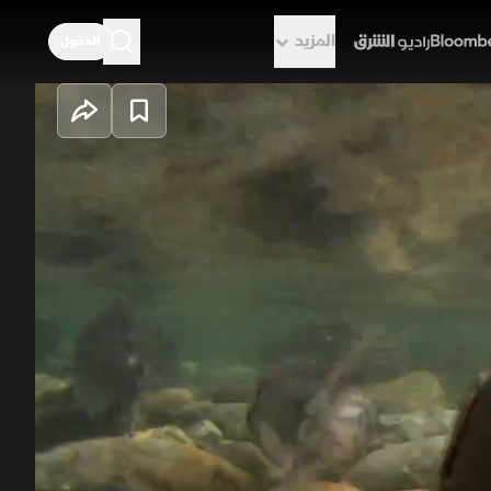
المزيد
الدخول
راديو الشرق
رة الحياة في أقسى فصولها. تروي
 التي تواجه البرد والموت، والدببة
صراع البقاء وسط الجمال الصامت.