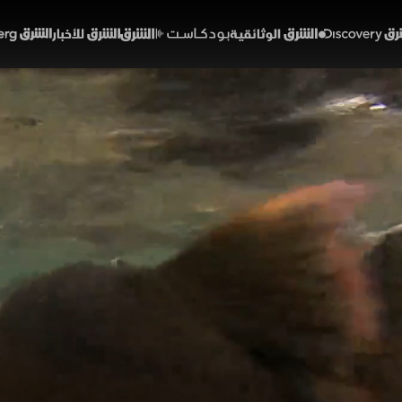
Discover
الشرق الوثائقية
الشرق بودكاست
الشرق للأخبار
الشرق Bloomberg
لجليد.. شمال اليابان البري
ئة ومناخ
مال اليابان، تمتد سهول هوكايدو البيضاء شاهدة على دو
ية مدهشة عن النسور الجليدية التي تحكم السماء، والفقمات
للحياة مع ذوبان الجليد. "هبة الجليد" يرسم بواقعية شاعرية 
والطبيعة ديسكفري