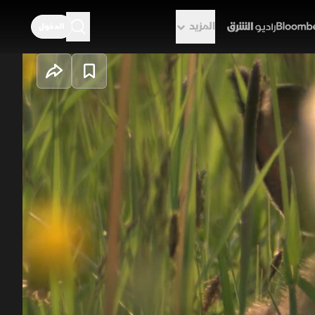
المزيد
الدخول
راديو الشرق
 بيتر رابيت وباغز باني وثامبر. تضم
ن التندرا الجليدية إلى الصحارى الحارة.
ل العالم.