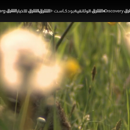
Discover
الشرق الوثائقية
الشرق بودكاست
الشرق للأخبار
الشرق Bloomberg
بيات اللطيفة
ئة ومناخ
 الكثيرون اسم الأرنبيات، لكنهم يعرفون شخصياتها الشهيرة مثل
 الأرانب والأرانب البرية والبيكا، وتتكيف مع البيئات القاسية م
يات دورا مهما في توازن النظم البيئية وتنوع الحياة البرية حو
والطبيعة ديسكفري