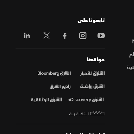
تابعونا على
م
مواقعنا
ية