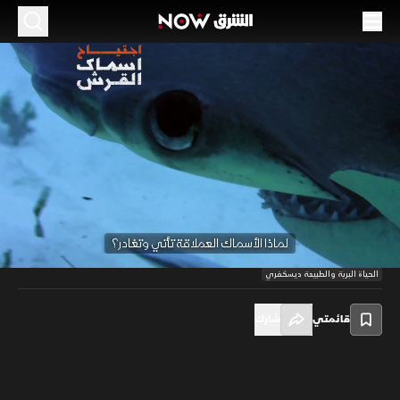
اجتياح أسماك القرش
44:08
منوعات
في كل عام تجتاح قروش أبو مطرقة العملاقة المياه الضحلة قبالة جزيرة
"بيميني" بالمحيط الأطلسي. فلماذا الأسماك العملاقة تأتي وتغادر؟ لقد كان
لغزا وبقي لغزا حتى الآن. "تريس" سيغوص إلى أعماق مذهلة للكشف عن أسرار
00:10
/
44:09
هذا القرش الغامض ولاكتشاف الحقيقة.
‫لماذا الأسماك العملاقة تأتي وتغادر؟‬
الحياة البرية والطبيعة ديسكفري
قائمتي
شارك