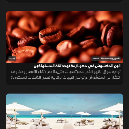
من انتشارها.
02:17
الشرق Bloomberg
اقتصاد
البن المغشوش في مصر.. أزمة تهدد ثقة المستهلكين
تواجه سوق القهوة في مصر تحديات متزايدة مع ارتفاع الأسعار ومخاوف
انتشار البن المغشوش. وتواصل الجهات الرقابية فحص الشحنات المستوردة،
فيما ينصح مختصون بشراء البن من مصادر موثوقة لضمان الجودة.