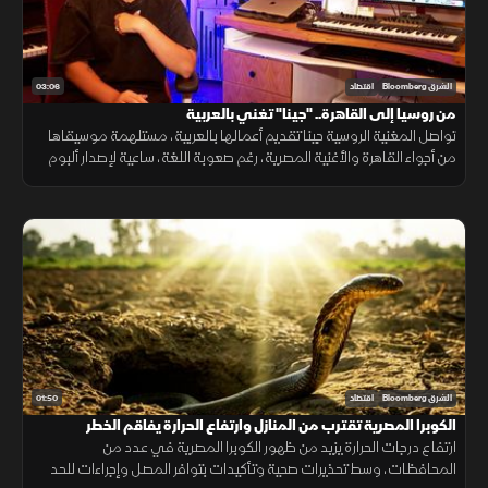
03:06
الشرق Bloomberg
اقتصاد
من روسيا إلى القاهرة.. "جينا" تغني بالعربية
تواصل المغنية الروسية جينا تقديم أعمالها بالعربية، مستلهمة موسيقاها
من أجواء القاهرة والأغنية المصرية، رغم صعوبة اللغة، ساعية لإصدار ألبوم
كامل وبناء قاعدة جماهيرية داخل مصر.
01:50
الشرق Bloomberg
اقتصاد
الكوبرا المصرية تقترب من المنازل وارتفاع الحرارة يفاقم الخطر
ارتفاع درجات الحرارة يزيد من ظهور الكوبرا المصرية في عدد من
المحافظات، وسط تحذيرات صحية وتأكيدات بتوافر المصل وإجراءات للحد