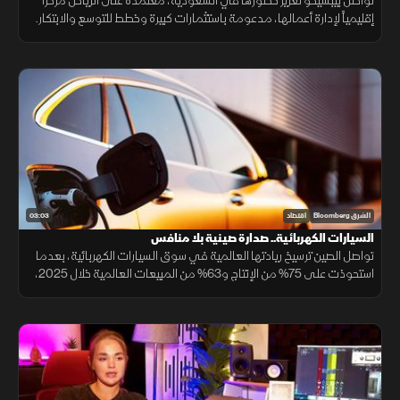
تواصل بيبسيكو تعزيز حضورها في السعودية، معتمدة على الرياض مركزاً
إقليمياً لإدارة أعمالها، مدعومة باستثمارات كبيرة وخطط للتوسع والابتكار.
03:03
الشرق Bloomberg
اقتصاد
السيارات الكهربائية.. صدارة صينية بلا منافس
تواصل الصين ترسيخ ريادتها العالمية في سوق السيارات الكهربائية، بعدما
استحوذت على 75% من الإنتاج و63% من المبيعات العالمية خلال 2025،
مع استمرار تفوق شركاتها وعلى رأسها "BYD" التي تجاوزت "تسلا".