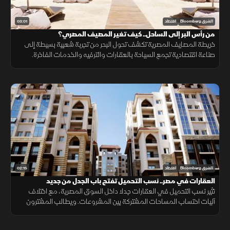
03:01
الشرق Bloomberg
اقتصاد
من رأس البر إلى الساحل.. كيف تغير المصيف المصري؟
خريطة المصايف المصرية تكشف تحول البحر من تجربة شعبية بسيطة إلى
صناعة اقتصادية تجمع السياحة بالعقارات والترفيه والخدمات الفاخرة.
02:15
الشرق Bloomberg
اقتصاد
العقارات في مصر.. نسب التحميل تفتح باب الجدل من جديد
تثير نسب التحميل في العقارات جدلا داخل السوق المصرية، مع اختلاف
آليات احتساب المساحات المشتركة بين المشروعات. ويطالب المشترون
بمزيد من الشفافية عن المساحة الصافية قبل التعاقد، بما يضمن وضوح
التكلفة.