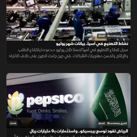
01:49
الشرق Bloomberg
اقتصاد
نشاط التصنيع في آسيا.. بيانات شهر يوليو
سجل قطاع التصنيع في آسيا تحسنا خلال يوليو مدعوما بارتفاع الطلب
والإنتاج وتحسن معنويات الشركات، في حين جاءت الصين على خلاف الاتجاه
مع استمرار انكماش نشاط المصانع.
01:49
الشرق Bloomberg
اقتصاد
الرياض تقود توسع بيبسيكو.. واستثمارات بـ9 مليارات ريال