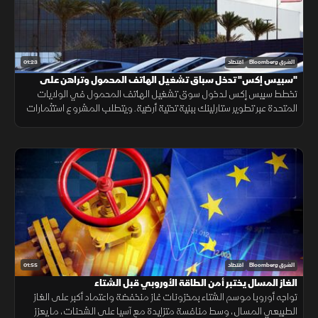
01:23
الشرق Bloomberg
اقتصاد
"سبيس إكس" تدخل سباق تشغيل الهاتف المحمول وتراهن على
"ستارلينك"
تخطط سبيس إكس لدخول سوق تشغيل الهاتف المحمول في الولايات
المتحدة عبر تطوير ستارلينك ببنية تحتية أرضية. ويتطلب المشروع استثمارات
ضخمة وأبراجًا وطيفًا تردديًا، وسط رفض شركات الاتصالات إتاحة شبكاتها لها.
01:55
الشرق Bloomberg
اقتصاد
الغاز المسال يختبر أمن الطاقة الأوروبي قبل الشتاء
تواجه أوروبا موسم الشتاء بمخزونات غاز منخفضة واعتماد أكبر على الغاز
الطبيعي المسال، وسط منافسة متزايدة مع آسيا على الشحنات، ما يعزز