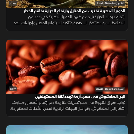
01:50
الشرق Bloomberg
اقتصاد
الكوبرا المصرية تقترب من المنازل وارتفاع الحرارة يفاقم الخطر
ارتفاع درجات الحرارة يزيد من ظهور الكوبرا المصرية في عدد من
المحافظات، وسط تحذيرات صحية وتأكيدات بتوافر المصل وإجراءات للحد
من انتشارها.
02:17
الشرق Bloomberg
اقتصاد
البن المغشوش في مصر.. أزمة تهدد ثقة المستهلكين
تواجه سوق القهوة في مصر تحديات متزايدة مع ارتفاع الأسعار ومخاوف
انتشار البن المغشوش. وتواصل الجهات الرقابية فحص الشحنات المستوردة،
فيما ينصح مختصون بشراء البن من مصادر موثوقة لضمان الجودة.