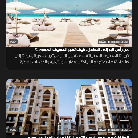
03:01
الشرق Bloomberg
اقتصاد
من رأس البر إلى الساحل.. كيف تغير المصيف المصري؟
خريطة المصايف المصرية تكشف تحول البحر من تجربة شعبية بسيطة إلى
صناعة اقتصادية تجمع السياحة بالعقارات والترفيه والخدمات الفاخرة.
02:15
الشرق Bloomberg
اقتصاد
العقارات في مصر.. نسب التحميل تفتح باب الجدل من جديد