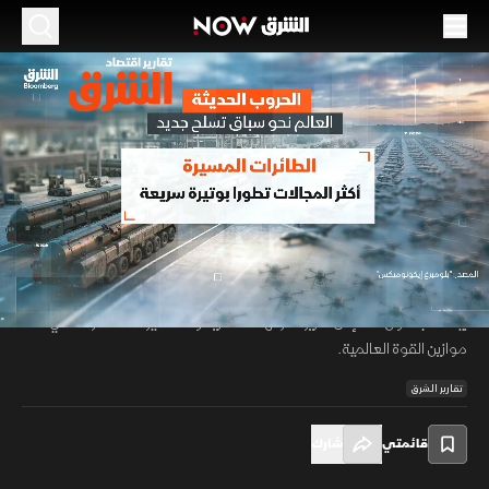
الموسم 2026
الحروب الحديثة.. العالم نحو سباق تسلح جديد
07 يوليو 2026
01:46
اقتصاد
تقارير اقتصاد الشرق
يشهد العالم تحولا متسارعا في سباق التسلح مع تصاعد الاعتماد على الطائرات
المسيـرة والذكاء الصناعي والذخائر الموجهة بدقة، مدفوعا بالحروب الحديثة
00:12
/
01:46
وتغير طبيعة التهديدات. وفي المقابل تواصل القوى النووية تحديث ترساناتها،
بينما تتجه دول عدة إلى تعزيز قدراتها العسكرية وسط تغيرات متسارعة في
موازين القوة العالمية.
تقارير الشرق
قائمتي
شارك