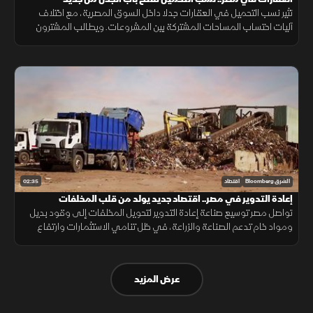
تثير نسب التحميل في العقارات جدلا داخل السوق المصرية، مع اختلاف
آليات احتساب المساحات المشتركة بين المشروعات. ويطالب المشترون
بمزيد من الشفافية عن المساحة الصافية قبل التعاقد، بما يضمن وضوح
التكلفة.
02:35
الشرق Bloomberg
اقتصاد
إعادة التدوير في مصر.. اقتصاد جديد يولد من قلب المخلفات
تواصل مصر توسيع صناعة إعادة التدوير لتحويل المخلفات إلى وقود بديل
ومواد خام تدعم الصناعة والزراعة، في ظل تنامي الاستثمارات وارتفاع
الطلب على حلول أقل تكلفة وأكثر استدامة.
عرض المزيد