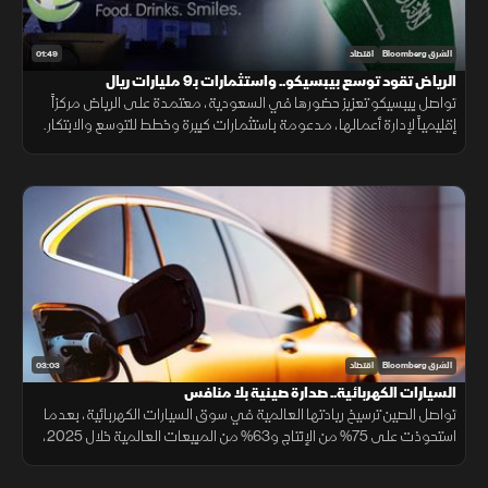
01:49
الشرق Bloomberg
اقتصاد
الرياض تقود توسع بيبسيكو.. واستثمارات بـ9 مليارات ريال
تواصل بيبسيكو تعزيز حضورها في السعودية، معتمدة على الرياض مركزاً
إقليمياً لإدارة أعمالها، مدعومة باستثمارات كبيرة وخطط للتوسع والابتكار.
03:03
الشرق Bloomberg
اقتصاد
السيارات الكهربائية.. صدارة صينية بلا منافس
تواصل الصين ترسيخ ريادتها العالمية في سوق السيارات الكهربائية، بعدما
استحوذت على 75% من الإنتاج و63% من المبيعات العالمية خلال 2025،
مع استمرار تفوق شركاتها وعلى رأسها "BYD" التي تجاوزت "تسلا".