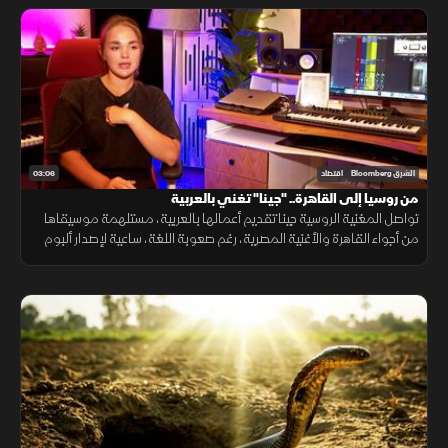
03:06
الشرق Bloomberg
اقتصاد
من روسيا إلى القاهرة.. "جينا" تغني بالعربية
تواصل المغنية الروسية جينا تقديم أعمالها بالعربية، مستلهمة موسيقاها
من أجواء القاهرة والأغنية المصرية، رغم صعوبة اللغة، ساعية لإصدار ألبوم
كامل وبناء قاعدة جماهيرية داخل مصر.