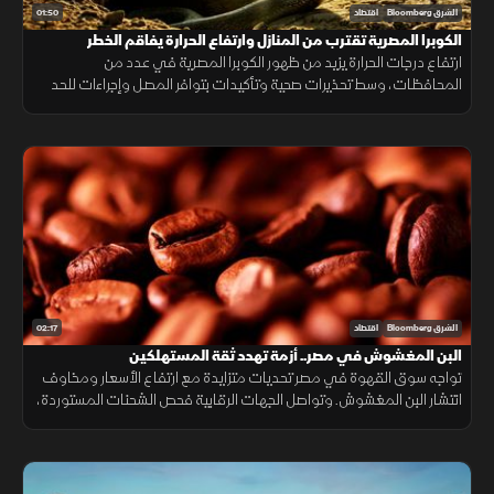
01:50
الشرق Bloomberg
اقتصاد
الكوبرا المصرية تقترب من المنازل وارتفاع الحرارة يفاقم الخطر
ارتفاع درجات الحرارة يزيد من ظهور الكوبرا المصرية في عدد من
المحافظات، وسط تحذيرات صحية وتأكيدات بتوافر المصل وإجراءات للحد
من انتشارها.
02:17
الشرق Bloomberg
اقتصاد
البن المغشوش في مصر.. أزمة تهدد ثقة المستهلكين
تواجه سوق القهوة في مصر تحديات متزايدة مع ارتفاع الأسعار ومخاوف
انتشار البن المغشوش. وتواصل الجهات الرقابية فحص الشحنات المستوردة،
فيما ينصح مختصون بشراء البن من مصادر موثوقة لضمان الجودة.