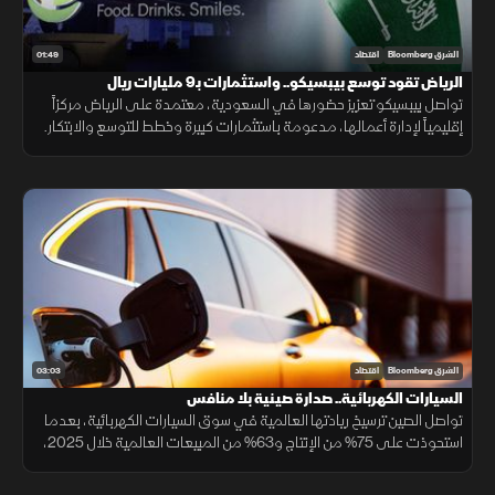
01:49
الشرق Bloomberg
اقتصاد
الرياض تقود توسع بيبسيكو.. واستثمارات بـ9 مليارات ريال
تواصل بيبسيكو تعزيز حضورها في السعودية، معتمدة على الرياض مركزاً
إقليمياً لإدارة أعمالها، مدعومة باستثمارات كبيرة وخطط للتوسع والابتكار.
03:03
الشرق Bloomberg
اقتصاد
السيارات الكهربائية.. صدارة صينية بلا منافس
تواصل الصين ترسيخ ريادتها العالمية في سوق السيارات الكهربائية، بعدما
استحوذت على 75% من الإنتاج و63% من المبيعات العالمية خلال 2025،
مع استمرار تفوق شركاتها وعلى رأسها "BYD" التي تجاوزت "تسلا".