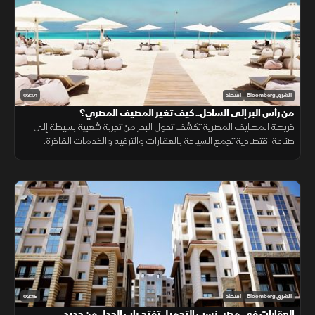
03:01
الشرق Bloomberg
اقتصاد
من رأس البر إلى الساحل.. كيف تغير المصيف المصري؟
خريطة المصايف المصرية تكشف تحول البحر من تجربة شعبية بسيطة إلى
صناعة اقتصادية تجمع السياحة بالعقارات والترفيه والخدمات الفاخرة.
02:15
الشرق Bloomberg
اقتصاد
العقارات في مصر.. نسب التحميل تفتح باب الجدل من جديد