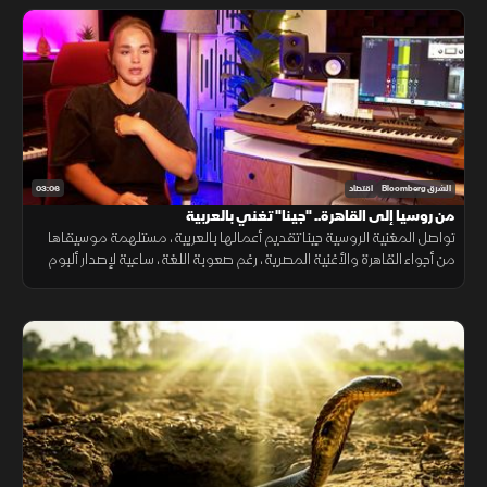
03:06
الشرق Bloomberg
اقتصاد
من روسيا إلى القاهرة.. "جينا" تغني بالعربية
تواصل المغنية الروسية جينا تقديم أعمالها بالعربية، مستلهمة موسيقاها
من أجواء القاهرة والأغنية المصرية، رغم صعوبة اللغة، ساعية لإصدار ألبوم
كامل وبناء قاعدة جماهيرية داخل مصر.