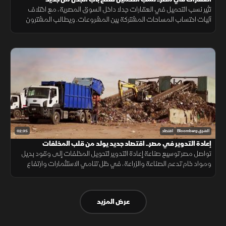
تثير نسب التحميل في العقارات جدلا داخل السوق المصرية، مع اختلاف
آليات احتساب المساحات المشتركة بين المشروعات. ويطالب المشترون
بمزيد من الشفافية عن المساحة الصافية قبل التعاقد، بما يضمن وضوح
التكلفة.
02:35
الشرق Bloomberg
اقتصاد
إعادة التدوير في مصر.. اقتصاد جديد يولد من قلب المخلفات
تواصل مصر توسيع صناعة إعادة التدوير لتحويل المخلفات إلى وقود بديل
ومواد خام تدعم الصناعة والزراعة، في ظل تنامي الاستثمارات وارتفاع
الطلب على حلول أقل تكلفة وأكثر استدامة.
عرض المزيد