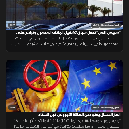
01:23
الشرق Bloomberg
اقتصاد
"سبيس إكس" تدخل سباق تشغيل الهاتف المحمول وتراهن على
"ستارلينك"
تخطط سبيس إكس لدخول سوق تشغيل الهاتف المحمول في الولايات
المتحدة عبر تطوير ستارلينك ببنية تحتية أرضية. ويتطلب المشروع استثمارات
ضخمة وأبراجًا وطيفًا تردديًا، وسط رفض شركات الاتصالات إتاحة شبكاتها لها.
01:55
الشرق Bloomberg
اقتصاد
الغاز المسال يختبر أمن الطاقة الأوروبي قبل الشتاء
تواجه أوروبا موسم الشتاء بمخزونات غاز منخفضة واعتماد أكبر على الغاز
الطبيعي المسال، وسط منافسة متزايدة مع آسيا على الشحنات، ما يعزز