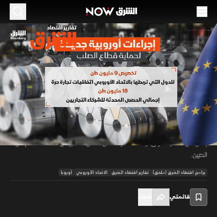
الموسم 2026
إجراءات أوروبية جديدة لحماية قطاع الصلب
01 يوليو 2026
01:06
اقتصاد
تقارير اقتصاد الشرق
يتجه الاتحاد الأوروبي إلى تشديد إجراءات حماية صناعة الصلب المحلية، عبر رفع
الرسوم على واردات الصلب من شركائه التجاريين إلى 50% بعد استنفاد الحصص
00:12
/
01:07
المقررة، في خطوة تستهدف الحد من تدفق المنتجات المدعومة التي تُباع
بأقل من أسعار السوق، وسط مخاوف من فائض المعروض، خاصة القادم من
الصين.
برامج اقتصاد الشرق (ملحق)
تقارير اقتصاد الشرق
الاتحاد الأوروبي
أوروبا
قائمتي
شارك