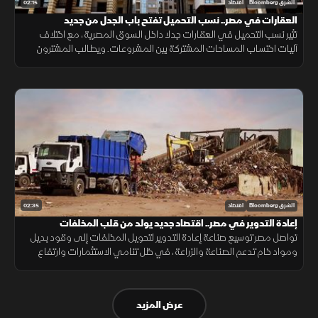
02:15
الشرق Bloomberg
اقتصاد
العقارات في مصر.. نسب التحميل تفتح باب الجدل من جديد
تثير نسب التحميل في العقارات جدلا داخل السوق المصرية، مع اختلاف
آليات احتساب المساحات المشتركة بين المشروعات. ويطالب المشترون
بمزيد من الشفافية عن المساحة الصافية قبل التعاقد، بما يضمن وضوح
التكلفة.
02:35
الشرق Bloomberg
اقتصاد
إعادة التدوير في مصر.. اقتصاد جديد يولد من قلب المخلفات
تواصل مصر توسيع صناعة إعادة التدوير لتحويل المخلفات إلى وقود بديل
ومواد خام تدعم الصناعة والزراعة، في ظل تنامي الاستثمارات وارتفاع
الطلب على حلول أقل تكلفة وأكثر استدامة.
عرض المزيد