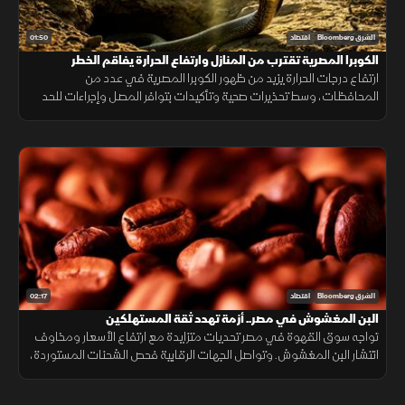
01:50
الشرق Bloomberg
اقتصاد
الكوبرا المصرية تقترب من المنازل وارتفاع الحرارة يفاقم الخطر
ارتفاع درجات الحرارة يزيد من ظهور الكوبرا المصرية في عدد من
المحافظات، وسط تحذيرات صحية وتأكيدات بتوافر المصل وإجراءات للحد
من انتشارها.
02:17
الشرق Bloomberg
اقتصاد
البن المغشوش في مصر.. أزمة تهدد ثقة المستهلكين
تواجه سوق القهوة في مصر تحديات متزايدة مع ارتفاع الأسعار ومخاوف
انتشار البن المغشوش. وتواصل الجهات الرقابية فحص الشحنات المستوردة،
فيما ينصح مختصون بشراء البن من مصادر موثوقة لضمان الجودة.