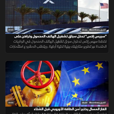
01:23
الشرق Bloomberg
اقتصاد
"سبيس إكس" تدخل سباق تشغيل الهاتف المحمول وتراهن على
"ستارلينك"
تخطط سبيس إكس لدخول سوق تشغيل الهاتف المحمول في الولايات
المتحدة عبر تطوير ستارلينك ببنية تحتية أرضية. ويتطلب المشروع استثمارات
ضخمة وأبراجًا وطيفًا تردديًا، وسط رفض شركات الاتصالات إتاحة شبكاتها لها.
01:55
الشرق Bloomberg
اقتصاد
الغاز المسال يختبر أمن الطاقة الأوروبي قبل الشتاء