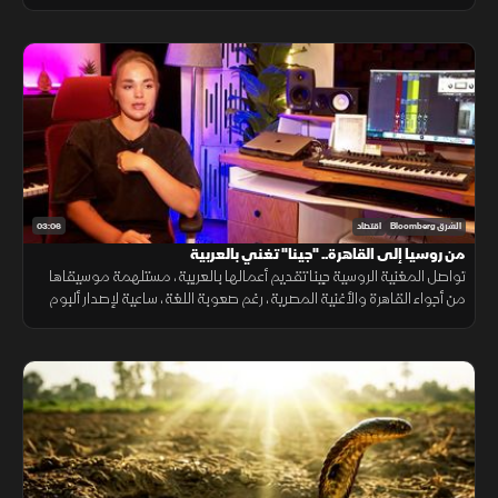
مع استمرار تفوق شركاتها وعلى رأسها "BYD" التي تجاوزت "تسلا".
03:06
الشرق Bloomberg
اقتصاد
من روسيا إلى القاهرة.. "جينا" تغني بالعربية
تواصل المغنية الروسية جينا تقديم أعمالها بالعربية، مستلهمة موسيقاها
من أجواء القاهرة والأغنية المصرية، رغم صعوبة اللغة، ساعية لإصدار ألبوم
كامل وبناء قاعدة جماهيرية داخل مصر.