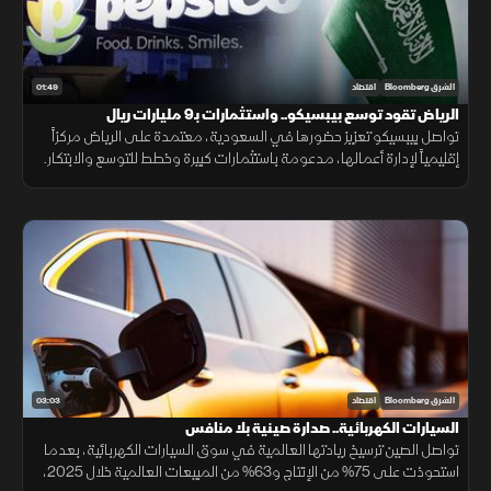
01:49
الشرق Bloomberg
اقتصاد
الرياض تقود توسع بيبسيكو.. واستثمارات بـ9 مليارات ريال
تواصل بيبسيكو تعزيز حضورها في السعودية، معتمدة على الرياض مركزاً
إقليمياً لإدارة أعمالها، مدعومة باستثمارات كبيرة وخطط للتوسع والابتكار.
03:03
الشرق Bloomberg
اقتصاد
السيارات الكهربائية.. صدارة صينية بلا منافس
تواصل الصين ترسيخ ريادتها العالمية في سوق السيارات الكهربائية، بعدما
استحوذت على 75% من الإنتاج و63% من المبيعات العالمية خلال 2025،