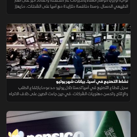
تواجه أوروبا موسم الشتاء بمخزونات غاز منخفضة واعتماد أكبر على الغاز
الطبيعي المسال، وسط منافسة متزايدة مع آسيا على الشحنات، ما يعزز
احتمالات ارتفاع تكاليف الطاقة.
01:49
الشرق Bloomberg
اقتصاد
نشاط التصنيع في آسيا.. بيانات شهر يوليو
سجل قطاع التصنيع في آسيا تحسنا خلال يوليو مدعوما بارتفاع الطلب
والإنتاج وتحسن معنويات الشركات، في حين جاءت الصين على خلاف الاتجاه
مع استمرار انكماش نشاط المصانع.