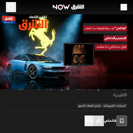
الموسم 2026
لوتشي.. أول سيارة كهربائية بالكامل من فيراري
26 مايو 2026
02:05
اقتصاد
تقارير اقتصاد الشرق
أطلقت فيراري سيارة لوتشي كأول طراز كهربائي بالكامل في تاريخ الشركة مع
تصميم مختلف يضم خمسة مقاعد وهيكلا انسيابيا يعتمد على منصة كهربائية
00:12
/
02:05
جديدة. وتقدم السيارة أداء قويا وسرعة مرتفعة مع نظام صوتي خاص يعزز
الإحساس العاطفي المرتبط بسيارات فيراري رغم غياب محركات الاحتراق
التقليدية.
السيارات الكهربائية
تقارير اقتصاد الشرق
قائمتي
شارك