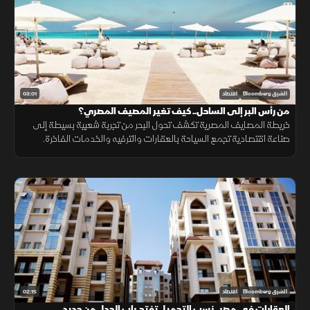
03:01
الشرق Bloomberg
اقتصاد
من رأس البر إلى الساحل.. كيف تغير المصيف المصري؟
خريطة المصايف المصرية تكشف تحول البحر من تجربة شعبية بسيطة إلى
صناعة اقتصادية تجمع السياحة بالعقارات والترفيه والخدمات الفاخرة.
02:15
الشرق Bloomberg
اقتصاد
العقارات في مصر.. نسب التحميل تفتح باب الجدل من جديد