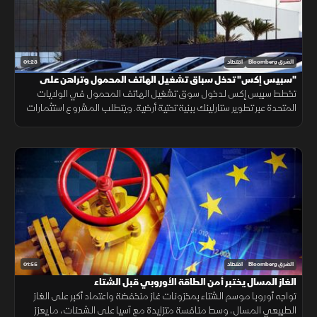
01:23
الشرق Bloomberg
اقتصاد
"سبيس إكس" تدخل سباق تشغيل الهاتف المحمول وتراهن على
"ستارلينك"
تخطط سبيس إكس لدخول سوق تشغيل الهاتف المحمول في الولايات
المتحدة عبر تطوير ستارلينك ببنية تحتية أرضية. ويتطلب المشروع استثمارات
ضخمة وأبراجًا وطيفًا تردديًا، وسط رفض شركات الاتصالات إتاحة شبكاتها لها.
01:55
الشرق Bloomberg
اقتصاد
الغاز المسال يختبر أمن الطاقة الأوروبي قبل الشتاء
تواجه أوروبا موسم الشتاء بمخزونات غاز منخفضة واعتماد أكبر على الغاز
الطبيعي المسال، وسط منافسة متزايدة مع آسيا على الشحنات، ما يعزز