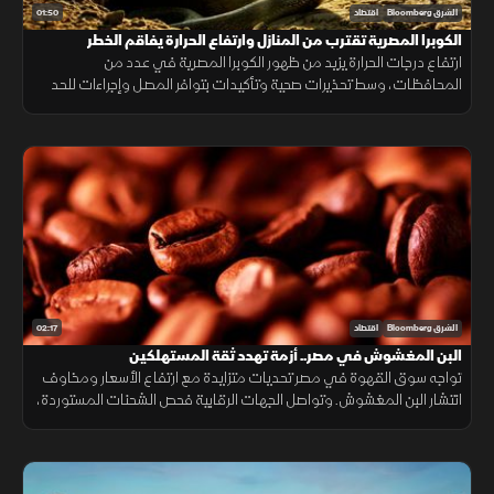
01:50
الشرق Bloomberg
اقتصاد
الكوبرا المصرية تقترب من المنازل وارتفاع الحرارة يفاقم الخطر
ارتفاع درجات الحرارة يزيد من ظهور الكوبرا المصرية في عدد من
المحافظات، وسط تحذيرات صحية وتأكيدات بتوافر المصل وإجراءات للحد
من انتشارها.
02:17
الشرق Bloomberg
اقتصاد
البن المغشوش في مصر.. أزمة تهدد ثقة المستهلكين
تواجه سوق القهوة في مصر تحديات متزايدة مع ارتفاع الأسعار ومخاوف
انتشار البن المغشوش. وتواصل الجهات الرقابية فحص الشحنات المستوردة،
فيما ينصح مختصون بشراء البن من مصادر موثوقة لضمان الجودة.