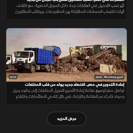
تثير نسب التحميل في العقارات جدلا داخل السوق المصرية، مع اختلاف
آليات احتساب المساحات المشتركة بين المشروعات. ويطالب المشترون
بمزيد من الشفافية عن المساحة الصافية قبل التعاقد، بما يضمن وضوح
التكلفة.
02:35
الشرق Bloomberg
اقتصاد
إعادة التدوير في مصر.. اقتصاد جديد يولد من قلب المخلفات
تواصل مصر توسيع صناعة إعادة التدوير لتحويل المخلفات إلى وقود بديل
ومواد خام تدعم الصناعة والزراعة، في ظل تنامي الاستثمارات وارتفاع
الطلب على حلول أقل تكلفة وأكثر استدامة.
عرض المزيد