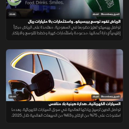
01:49
الشرق Bloomberg
اقتصاد
الرياض تقود توسع بيبسيكو.. واستثمارات بـ9 مليارات ريال
تواصل بيبسيكو تعزيز حضورها في السعودية، معتمدة على الرياض مركزاً
إقليمياً لإدارة أعمالها، مدعومة باستثمارات كبيرة وخطط للتوسع والابتكار.
03:03
الشرق Bloomberg
اقتصاد
السيارات الكهربائية.. صدارة صينية بلا منافس
تواصل الصين ترسيخ ريادتها العالمية في سوق السيارات الكهربائية، بعدما
استحوذت على 75% من الإنتاج و63% من المبيعات العالمية خلال 2025،
مع استمرار تفوق شركاتها وعلى رأسها "BYD" التي تجاوزت "تسلا".