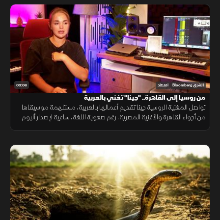
03:06
الشرق Bloomberg
اقتصاد
من روسيا إلى القاهرة.. "جينا" تغني بالعربية
تواصل المغنية الروسية جينا تقديم أعمالها بالعربية، مستلهمة موسيقاها
من أجواء القاهرة والأغنية المصرية، رغم صعوبة اللغة، ساعية لإصدار ألبوم
كامل وبناء قاعدة جماهيرية داخل مصر.