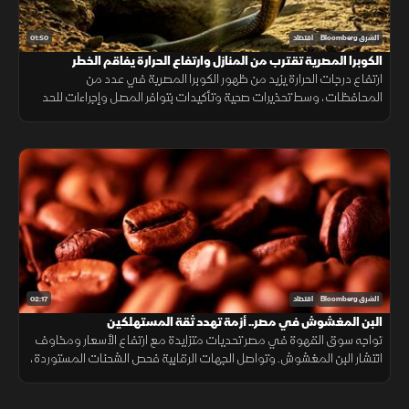
01:50
الشرق Bloomberg
اقتصاد
الكوبرا المصرية تقترب من المنازل وارتفاع الحرارة يفاقم الخطر
ارتفاع درجات الحرارة يزيد من ظهور الكوبرا المصرية في عدد من
المحافظات، وسط تحذيرات صحية وتأكيدات بتوافر المصل وإجراءات للحد
من انتشارها.
02:17
الشرق Bloomberg
اقتصاد
البن المغشوش في مصر.. أزمة تهدد ثقة المستهلكين
تواجه سوق القهوة في مصر تحديات متزايدة مع ارتفاع الأسعار ومخاوف
انتشار البن المغشوش. وتواصل الجهات الرقابية فحص الشحنات المستوردة،
فيما ينصح مختصون بشراء البن من مصادر موثوقة لضمان الجودة.