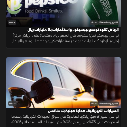
01:49
الشرق Bloomberg
اقتصاد
الرياض تقود توسع بيبسيكو.. واستثمارات بـ9 مليارات ريال
تواصل بيبسيكو تعزيز حضورها في السعودية، معتمدة على الرياض مركزاً
إقليمياً لإدارة أعمالها، مدعومة باستثمارات كبيرة وخطط للتوسع والابتكار.
03:03
الشرق Bloomberg
اقتصاد
السيارات الكهربائية.. صدارة صينية بلا منافس
تواصل الصين ترسيخ ريادتها العالمية في سوق السيارات الكهربائية، بعدما
استحوذت على 75% من الإنتاج و63% من المبيعات العالمية خلال 2025،