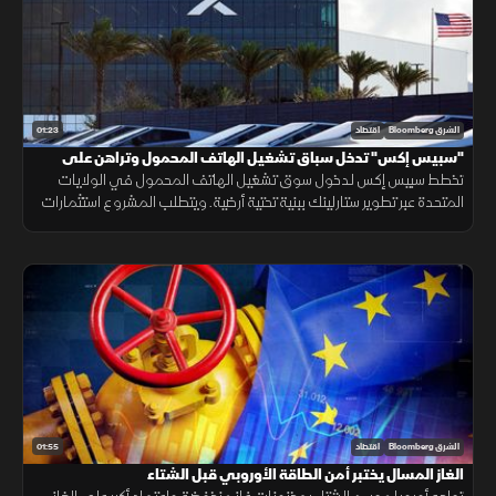
01:23
الشرق Bloomberg
اقتصاد
"سبيس إكس" تدخل سباق تشغيل الهاتف المحمول وتراهن على
"ستارلينك"
تخطط سبيس إكس لدخول سوق تشغيل الهاتف المحمول في الولايات
المتحدة عبر تطوير ستارلينك ببنية تحتية أرضية. ويتطلب المشروع استثمارات
ضخمة وأبراجًا وطيفًا تردديًا، وسط رفض شركات الاتصالات إتاحة شبكاتها لها.
01:55
الشرق Bloomberg
اقتصاد
الغاز المسال يختبر أمن الطاقة الأوروبي قبل الشتاء