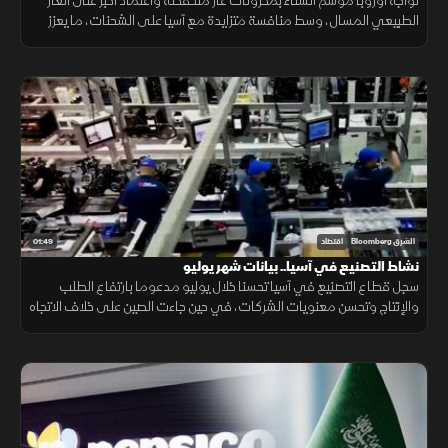
تواجه أوروبا موسم الشتاء بمخزونات غاز منخفضة واعتماد أكبر على الغاز
الطبيعي المسال، وسط منافسة متزايدة مع آسيا على الشحنات، ما يعزز
احتمالات ارتفاع تكاليف الطاقة.
01:49
الشرق Bloomberg
اقتصاد
نشاط التصنيع في آسيا.. بيانات شهر يوليو
سجل قطاع التصنيع في آسيا تحسنا خلال يوليو مدعوما بارتفاع الطلب
والإنتاج وتحسن معنويات الشركات، في حين جاءت الصين على خلاف الاتجاه
مع استمرار انكماش نشاط المصانع.