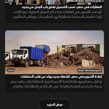
02:15
الشرق Bloomberg
اقتصاد
العقارات في مصر.. نسب التحميل تفتح باب الجدل من جديد
تثير نسب التحميل في العقارات جدلا داخل السوق المصرية، مع اختلاف
آليات احتساب المساحات المشتركة بين المشروعات. ويطالب المشترون
بمزيد من الشفافية عن المساحة الصافية قبل التعاقد، بما يضمن وضوح
التكلفة.
02:35
الشرق Bloomberg
اقتصاد
إعادة التدوير في مصر.. اقتصاد جديد يولد من قلب المخلفات
تواصل مصر توسيع صناعة إعادة التدوير لتحويل المخلفات إلى وقود بديل
ومواد خام تدعم الصناعة والزراعة، في ظل تنامي الاستثمارات وارتفاع
الطلب على حلول أقل تكلفة وأكثر استدامة.
عرض المزيد