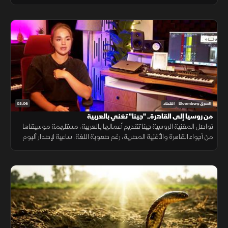
مع استمرار تفوق شركاتها وعلى رأسها "BYD" التي تجاوزت "تسلا".
03:06
الشرق Bloomberg
اقتصاد
من روسيا إلى القاهرة.. "جينا" تغني بالعربية
تواصل المغنية الروسية جينا تقديم أعمالها بالعربية، مستلهمة موسيقاها
من أجواء القاهرة والأغنية المصرية، رغم صعوبة اللغة، ساعية لإصدار ألبوم
كامل وبناء قاعدة جماهيرية داخل مصر.