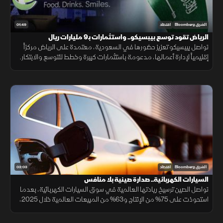
01:49
الشرق Bloomberg
اقتصاد
الرياض تقود توسع بيبسيكو.. واستثمارات بـ9 مليارات ريال
تواصل بيبسيكو تعزيز حضورها في السعودية، معتمدة على الرياض مركزاً
إقليمياً لإدارة أعمالها، مدعومة باستثمارات كبيرة وخطط للتوسع والابتكار.
03:03
الشرق Bloomberg
اقتصاد
السيارات الكهربائية.. صدارة صينية بلا منافس
تواصل الصين ترسيخ ريادتها العالمية في سوق السيارات الكهربائية، بعدما
استحوذت على 75% من الإنتاج و63% من المبيعات العالمية خلال 2025،
مع استمرار تفوق شركاتها وعلى رأسها "BYD" التي تجاوزت "تسلا".