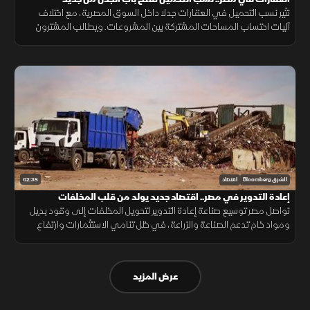
تثير نسب التحميل في العقارات جدلا داخل السوق المصرية، مع اختلاف
آليات احتساب المساحات المشتركة بين المشروعات. ويطالب المشترون
بمزيد من الشفافية عن المساحة الصافية قبل التعاقد، بما يضمن وضوح
التكلفة.
02:35
الشرق Bloomberg
اقتصاد
إعادة التدوير في مصر.. اقتصاد جديد يولد من قلب المخلفات
تواصل مصر توسيع صناعة إعادة التدوير لتحويل المخلفات إلى وقود بديل
ومواد خام تدعم الصناعة والزراعة، في ظل تنامي الاستثمارات وارتفاع
الطلب على حلول أقل تكلفة وأكثر استدامة.
عرض المزيد