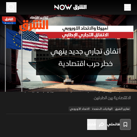
الموسم 2026
أميركا والاتحاد الأوروبي.. الاتفاق التجارى الإطاري
20 مايو 2026
01:46
اقتصاد
تقارير اقتصاد الشرق
توصلت أميركا والاتحاد الأوروبي إلى اتفاق تجاري إطاري خفف من حدة التوتر
بين الجانبين بعد مخاوف من اندلاع حرب تجارية واسعة. الاتفاق شمل تعريفات
00:12
/
01:46
جمركية جديدة وإعفاءات لقطاعات حيوية، إلى جانب تعهدات أوروبية بضخ
استثمارات كبيرة وشراء منتجات طاقة ومعدات أميركية بما يعزز الشراكة
الاقتصادية بين الطرفين.
تقارير الشرق
الولايات المتحدة
الاتحاد الأوروبي
قائمتي
شارك