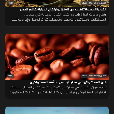
01:50
الشرق Bloomberg
اقتصاد
الكوبرا المصرية تقترب من المنازل وارتفاع الحرارة يفاقم الخطر
ارتفاع درجات الحرارة يزيد من ظهور الكوبرا المصرية في عدد من
المحافظات، وسط تحذيرات صحية وتأكيدات بتوافر المصل وإجراءات للحد
من انتشارها.
02:17
الشرق Bloomberg
اقتصاد
البن المغشوش في مصر.. أزمة تهدد ثقة المستهلكين
تواجه سوق القهوة في مصر تحديات متزايدة مع ارتفاع الأسعار ومخاوف
انتشار البن المغشوش. وتواصل الجهات الرقابية فحص الشحنات المستوردة،
فيما ينصح مختصون بشراء البن من مصادر موثوقة لضمان الجودة.