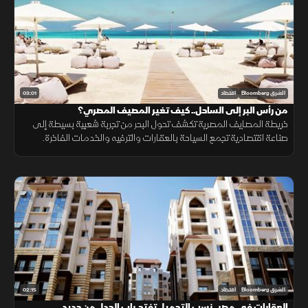
03:01
الشرق Bloomberg
اقتصاد
من رأس البر إلى الساحل.. كيف تغير المصيف المصري؟
خريطة المصايف المصرية تكشف تحول البحر من تجربة شعبية بسيطة إلى
صناعة اقتصادية تجمع السياحة بالعقارات والترفيه والخدمات الفاخرة.
02:15
الشرق Bloomberg
اقتصاد
العقارات في مصر.. نسب التحميل تفتح باب الجدل من جديد