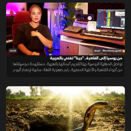
03:06
الشرق Bloomberg
اقتصاد
من روسيا إلى القاهرة.. "جينا" تغني بالعربية
تواصل المغنية الروسية جينا تقديم أعمالها بالعربية، مستلهمة موسيقاها
من أجواء القاهرة والأغنية المصرية، رغم صعوبة اللغة، ساعية لإصدار ألبوم
كامل وبناء قاعدة جماهيرية داخل مصر.