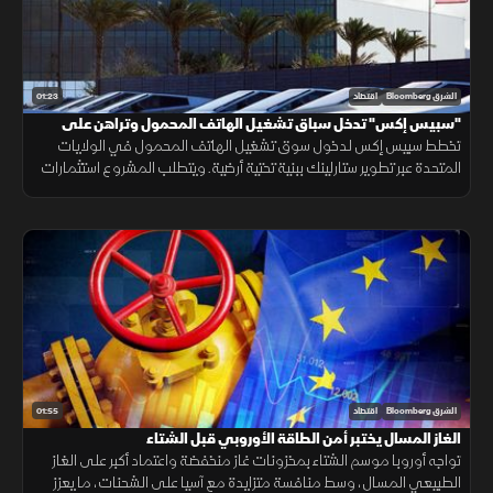
01:23
الشرق Bloomberg
اقتصاد
"سبيس إكس" تدخل سباق تشغيل الهاتف المحمول وتراهن على
"ستارلينك"
تخطط سبيس إكس لدخول سوق تشغيل الهاتف المحمول في الولايات
المتحدة عبر تطوير ستارلينك ببنية تحتية أرضية. ويتطلب المشروع استثمارات
ضخمة وأبراجًا وطيفًا تردديًا، وسط رفض شركات الاتصالات إتاحة شبكاتها لها.
01:55
الشرق Bloomberg
اقتصاد
الغاز المسال يختبر أمن الطاقة الأوروبي قبل الشتاء
تواجه أوروبا موسم الشتاء بمخزونات غاز منخفضة واعتماد أكبر على الغاز
الطبيعي المسال، وسط منافسة متزايدة مع آسيا على الشحنات، ما يعزز