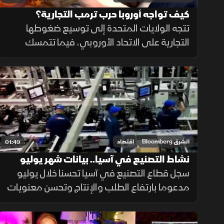
كيف تواجه أوروبا حرب ترمب التجارية؟
تتجه الولايات المتحدة إلى توسيع ضغوطها
التجارية على الاتحاد الأوروبي، فيما تتمسك
بروكسل بالحوار وتجنب التصعيد، مع استمرار
الخلافات حول التكنولوجيا والأدوية ومستقبل
العلاقات الاقتصادية.
الشرق Bloomberg
اقتصاد
01:49
نشاط التصنيع في آسيا.. بيانات شهر يوليو
سجل قطاع التصنيع في آسيا تحسنا خلال يوليو
مدعوما بارتفاع الطلب والإنتاج وتحسن معنويات
الشركات، في حين جاءت الصين على خلاف الاتجاه
مع استمرار انكماش نشاط المصانع.