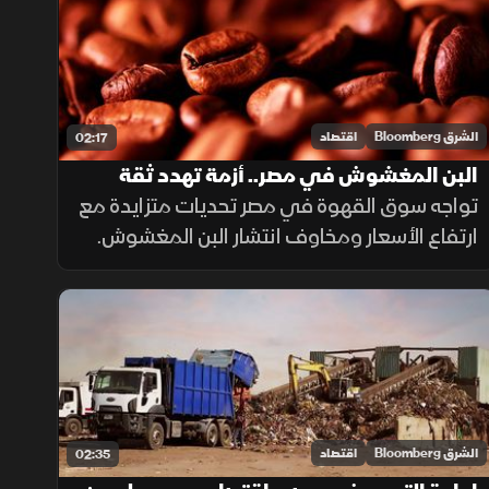
"BYD" التي تجاوزت "تسلا".
الشرق Bloomberg
اقتصاد
02:17
البن المغشوش في مصر.. أزمة تهدد ثقة
المستهلكين
تواجه سوق القهوة في مصر تحديات متزايدة مع
ارتفاع الأسعار ومخاوف انتشار البن المغشوش.
وتواصل الجهات الرقابية فحص الشحنات
المستوردة، فيما ينصح مختصون بشراء البن من
مصادر موثوقة لضمان الجودة.
الشرق Bloomberg
اقتصاد
02:35