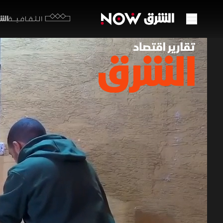
الشرق y
الثقافية
المطا
تشكي
15 مايو 2026
تقارير ا
تشهد السوق
نموذج اقتص
غذائية بأس
الطعام الجا
برامج اقتصاد ا