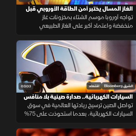
الغاز المسال يختبر أمن الطاقة الأوروبي قبل
الشتاء
تواجه أوروبا موسم الشتاء بمخزونات غاز
منخفضة واعتماد أكبر على الغاز الطبيعي
المسال، وسط منافسة متزايدة مع آسيا على
الشحنات، ما يعزز احتمالات ارتفاع تكاليف الطاقة.
الشرق Bloomberg
اقتصاد
03:03
السيارات الكهربائية.. صدارة صينية بلا منافس
تواصل الصين ترسيخ ريادتها العالمية في سوق
السيارات الكهربائية، بعدما استحوذت على 75%
من الإنتاج و63% من المبيعات العالمية خلال
2025، مع استمرار تفوق شركاتها وعلى رأسها