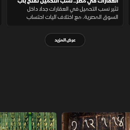
العقارات في مصر.. نسب التحميل تفتح باب
الجدل من جديد
تثير نسب التحميل في العقارات جدلا داخل
السوق المصرية، مع اختلاف آليات احتساب
المساحات المشتركة بين المشروعات. ويطالب
المشترون بمزيد من الشفافية عن المساحة
عرض المزيد
الصافية قبل التعاقد، بما يضمن وضوح التكلفة.
م
سلاسل الاستهلاك