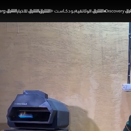
Discover
الشرق الوثائقية
الشرق بودكاست
الشرق للأخبار
الشرق Bloomberg
عم المنزلية في مصر.. اقتصا
ل سوق الغذاء
02:20
اقتصاد
قتصاد الشرق
 المصرية توسعا ملحوظا في قطاع المطاعم المنزلية، التي
ادي متنامٍ يعتمد على تقليل التكاليف ورفع الكفاءة التشغ
عار أقل مقارنة بالمطاعم التقليدية، مع توقعات بنمو أكبر 
هز.
لشرق (ملحق)
تقارير اقتصاد الشرق
مصر
ويك اند القاهرة