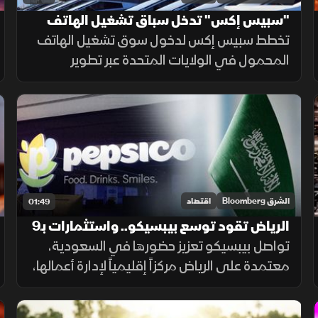
"سبيس إكس" تدخل سباق تشغيل الهاتف
المحمول وتراهن على "ستارلينك"
تخطط سبيس إكس لدخول سوق تشغيل الهاتف
المحمول في الولايات المتحدة عبر تطوير
ستارلينك ببنية تحتية أرضية. ويتطلب المشروع
استثمارات ضخمة وأبراجًا وطيفًا تردديًا، وسط
رفض شركات الاتصالات إتاحة شبكاتها لها.
الشرق Bloomberg
اقتصاد
01:49
الرياض تقود توسع بيبسيكو.. واستثمارات بـ9
مليارات ريال
تواصل بيبسيكو تعزيز حضورها في السعودية،
معتمدة على الرياض مركزاً إقليمياً لإدارة أعمالها،
مدعومة باستثمارات كبيرة وخطط للتوسع
والابتكار.