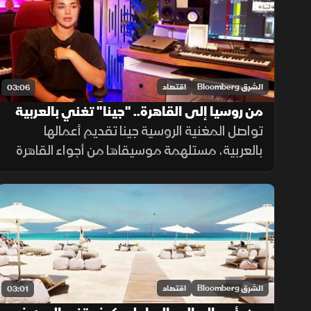
الشرق Bloomberg
اقتصاد
03:06
من روسيا إلى القاهرة.. "جينا" تغني بالعربية
تواصل المغنية الروسية جينا تقديم أعمالها
بالعربية، مستلهمة موسيقاها من أجواء القاهرة
والأغنية المصرية، رغم صعوبة اللغة، ساعية
لإصدار ألبوم كامل وبناء قاعدة جماهيرية داخل
مصر.
الشرق Bloomberg
اقتصاد
03:01