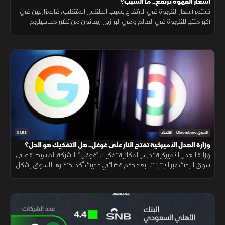
‏أسعار القهوة ترتفع.. ما السبب؟‎
تستمر أسعار القهوة في الارتفاع بسبب الطقس المتقلب، فالمزارعين في
أكبر منتج للقهوة في العالم وهي البرازيل، يعانون من تضرر محاصيلهم
بسبب الصقيع، أما في فيتنام وهي ثاني أكبر منتج، فموجات الحرارة
والجفاف هي السبب
01:53
الشرق Bloomberg
اقتصاد
وزارة العدل الأميركية تفتح النار على غوغل.. هل التفكيك هو الحل؟
وزارة العدل الأميركية تدرس إمكانية تفكيك "غوغل"، الشركة المسيطرة على
سوق البحث عبر الإنترنت، بعد حكم قضائي حديث أكد احتكارها للسوق بشكل
غير قانوني، مما دفع الوزارة لبحث خيارات تفكيك الشركة