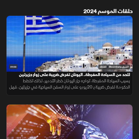
حلقات الموسم 2024
01:03
الشرق Bloomberg
اقتصاد
للحد من السياحة المفرطة.. ‏اليونان تفرض ضريبة على زوار جزيرتين ‎
بسبب السياحة المفرطة، تواجه جزر اليونان خطر التدمير، لذلك تخطط
الحكومة لفرض ضريبة بـ 20 يورو على زوار السفن السياحية في جزيرتين، فهل
تنجح تلك الإجراءات في الحفاظ على البيئة؟