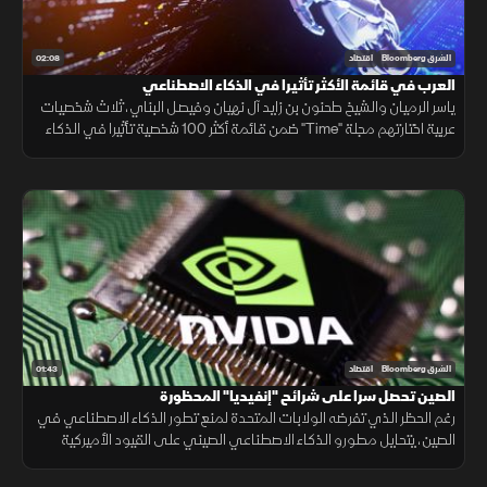
02:08
الشرق Bloomberg
اقتصاد
‏العرب في قائمة الأكثر تأثيرا في الذكاء الاصطناعي‎
ياسر الرميان والشيخ طحنون بن زايد آل نهيان وفيصل البناي، ثلاث شخصيات
عربية اختارتهم مجلة "Time" ضمن قائمة أكثر 100 شخصية تأثيرا في الذكاء
الاصطناعي بالعالم للعام 2024
01:43
الشرق Bloomberg
اقتصاد
‏الصين تحصل سرا على شرائح "إنفيديا" المحظورة‎
رغم الحظر الذي تفرضه الولابات المتحدة لمنع تطور الذكاء الاصطناعي في
الصين، يتحايل مطورو الذكاء الاصطناعي الصيني على القيود الأميركية
المفروضة على الرقائق السيليكونية بطريقة فريدة من نوعها