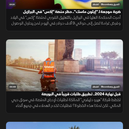
01:31
الشرق Bloomberg
اقتصاد
ضربة موجعة لـ "إيلون ماسك".. حظر منصة "إكس" في البرازيل
أمرت المحكمة العليا في البرازيل بالتعليق الفوري لمنصة "إكس" في البلاد
وفرض غرامة تصل إلى حوالي 9 ألاف دولار في اليوم لمن يحاول الوصول
إليها عبر VPN، فما أسباب هذا الحظر؟
00:49
الشرق Bloomberg
اقتصاد
قبل نهاية 2024.. تطبيق طلبات قريباً في البورصة
تخطط شركة "هيرو دليفري" المالكة لطلبات لإدراج المنصة في سوق دبي
المالي، لكن لماذا هذه الخطوة؟ فطلبات تخدم العملاء في جميع أنحاء
المنطقة تقريبا، وحققت قيمة إجمالية تجاوزت 5.6 مليار دولار