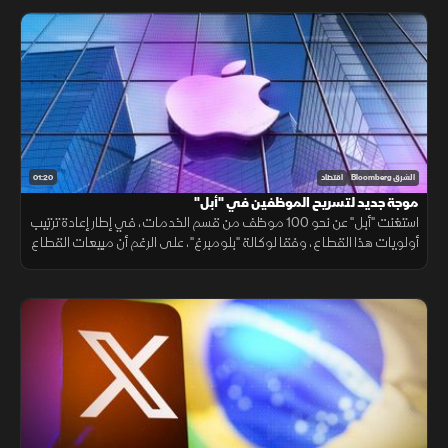
01:20
الشرق Bloomberg
اقتصاد
‏موجة جديد لتسريح الموظفين في "أبل"
استغنت "أبل" عن نحو 100 موظف من قسم الخدمات، في إطار إعادة ترتيب
أولويات هذا القطاع، وفقا لوكالة "بلومبرغ"، على الرغم أن مبيعات القطاع
شكلت أكثر من 22% من مبيعات الشركة