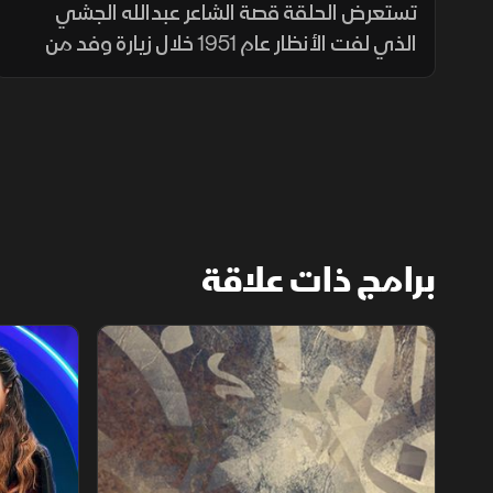
الشاطيء
تستعرض الحلقة قصة الشاعر عبدالله الجشي
الذي لفت الأنظار عام 1951 خلال زيارة وفد من
جامعة الملك فاروق إلى السعودية، بعدما ألقى
قصيدته "بلاد ربيعة" أمام د. عائشة عبدالرحمن
"بنت الشاطئ
برامج ذات علاقة
الشقر
ستوديو ستا