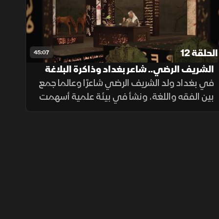
الحلقة 12
45:07
الشريف الرضي.. شاعر بغداد وذاكرة البلاغة
في بغداد ولد الشريف الرضي شاعرًا وعالما جمع
بين الفقه واللغة، ونشأ في بيئة علمية أسهمت
في تكوين مشروعه الأدبي، فكان من أبرز من
حفظ التراث وأسهم في صياغة نهج البلاغة
بوصفه علامة فكرية خالدة.