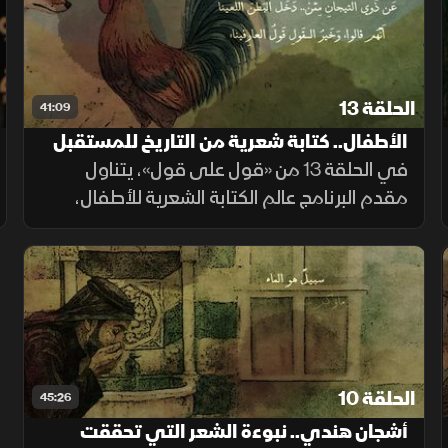
الحلقة 13
41:09
الأطفال.. كتابة شعرية من التاريخ للمستقبل
في الحلقة 13 من «قول على قول»، يتناول
مقدم البرنامج عالم الكتابة الشعرية للأطفال،
بوصفه فضاءً إبداعياً يوقظ الطفل الكامن في
داخلنا. كما يناقش أساليب تعليم الطفل الشعر،
ويتتبع تطور هذا الفن ومسيرته.
الحلقة 10
45:26
أشجان هندي.. نبوءة الشعر التي تحققت