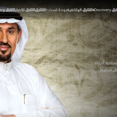
Discover
الشرق الوثائقية
الشرق بودكاست
الشرق للأخبار
الشرق Bloomberg
تعيداً حياة
لال تسليط
 بما يحتفي