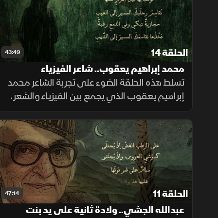
الحلقة 14
43:49
محمد إبراهيم يعقوب.. شاعر الفيزياء
والوجدان
تسلط هذه الحلقة الضوء على تجربة الشاعر محمد
إبراهيم يعقوب الذي يجمع بين الفيزياء والشعر،
حيث تتحول مفاهيم العلم في قصائده إلى رؤية
شعرية تمزج بين هندسة الكون وروح الإنسان.
الحلقة 11
47:14
عبدالله الجشي.. ولادة ثانية على يد بنت