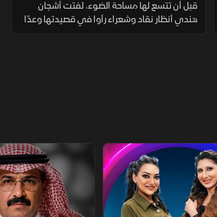
قبل أن تتسع لها مساحة الضوء، لفتت أشجان
هندي أنظار نقاد وشعراء رأوا في قصيدتها وعدًا
مختلفًا. ومع توالي أعمالها، رسخت حضورًا شعريًا
يجمع بين حداثة الرؤية ودفء الجذور.
يلي
الفيلسوف