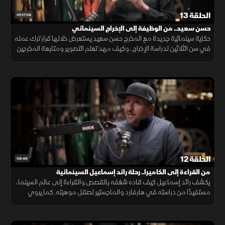
الحلقة 13
01:17:58
حسن سعيد.. من الوظيفة إلى الإخراج السينمائي
حكاية سينمائية جديدة مع المخرج حسن سعيد يستعرض خلالها قرار ترك عمله
في سن الثلاثين لدراسة الإخراج، وكيف مهد تعلم التصوير ومتابعة المخرجين
الطريق أمامه لبناء تجربته السينمائية.
الحلقة 12
58:46
من القراءة إلى الكاميرا.. رحلة رائد إسماعيل السينمائية
يكشف رائد إسماعيل كيف قاده شغفه بالقصص والقراءة إلى عالم السينما،
مستفيدًا من دراسته في هارفارد والماجستير لصقل موهبته. كما يروي
كواليس فيلمه «الدنيا حفلة»، وتجارب الأفلام القصيرة التي شكلت أسلوبه