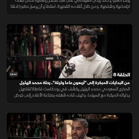
يرتكز مشروع خالد زيدان السينمائي على سرد قصص إنسانية تحمل أبعادا
اجتماعية وشخصية. ومن خلال أفلامه القصيرة، استطاع أن يرسخ حضورا لافتا
برؤية بصرية مميزة.
الحلقة 6
56:47
من البدايات المبكرة إلى "أربعون عاما وليلة".. رحلة محمد الهليل
المخرج السعودي محمد الهليل يكشف في بودكاست فاصلة تفاصيل
بداياته المبكرة مع السينما، وكيف قاده شغفه بصناعة الأفلام إلى خوض
التجربة منذ سنواته الأولى، مستفيدًا من متابعته للمشهد السينمائي قبل
عام 2010