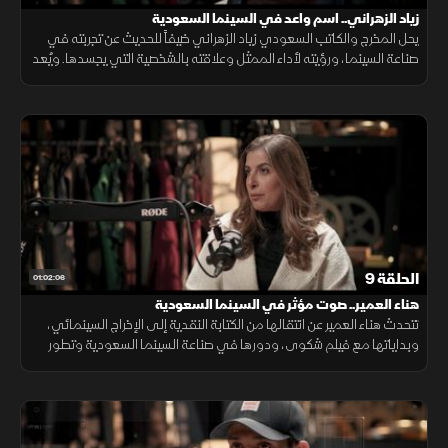
زياد الزهراني.. اسم واعد في السينما السعودية
يحل المخرج والكاتب السعودي زياد الزهراني ضيفاً للحديث عن تجربته في
صناعة السينما، ورؤيته لأداء الممثل وعلاقته بالشخصية التي يجسدها. ويُعد
الزهراني من الأسماء الواعدة
الحلقة 9
01:02:06
هناء العمير.. صوت مؤثر في السينما السعودية
تتحدث هناء العمير عن انتقالها من الكتابة النقدية إلى الإخراج السينمائي،
وبداياتها مع فيلم شكوى، ودورها في صناعة السينما السعودية وتطور
تجربتها الفنية.