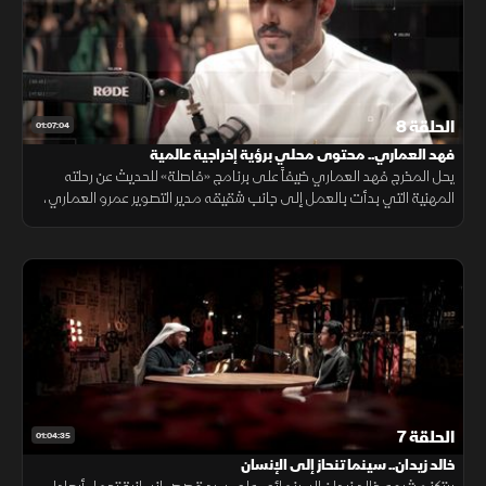
الحلقة 8
01:07:04
فهد العماري.. محتوى محلي برؤية إخراجية عالمية
يحل المخرج فهد العماري ضيفاً على برنامج «فاصلة» للحديث عن رحلته
المهنية التي بدأت بالعمل إلى جانب شقيقه مدير التصوير عمرو العماري،
وصولاً إلى نجاحه في «الخلاط» و«الخلاط بلس»، وتجربته في صناعة محتوى
الحلقة 7
01:04:35
خالد زيدان.. سينما تنحاز إلى الإنسان