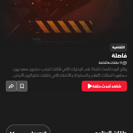
الثقافية
فاصلة
11 حلقات
ثقافة
يفتح البودكاست نافذة على البدايات التي شكلت تجارب مخرجين سعوديين،
مستعيدا لحظات التعلم والمحاولة والأخطاء التي رافقت خطواتهم الأولى.
ومن خلال هذه الحكايات تتجلى ملامح رحلة إبداعية تكشف كيف تسهم التجارب
شاهد أحدث حلقة
المبكرة في بناء الرؤية الفنية وصناعة المسار السينمائي.
الموسم 1