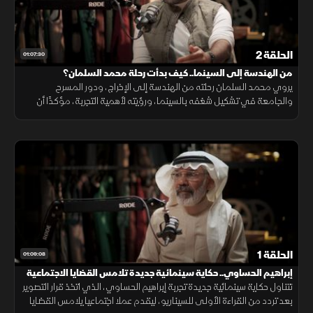
الحلقة 2
01:07:30
من الهندسة إلى السينما.. كيف بدأت رحلة محمد السلمان؟
يروي محمد السلمان رحلته من الهندسة إلى الإخراج، ودور المسرح
والجامعة في تشكيل شغفه بالسينما، ورؤيته لأهمية التجربة، مؤكدًا أن
النجاح لا يرتبط بقالب واحد أو وصفة مضمونة.
الحلقة 1
01:09:08
إبراهيم الحساوي.. حكاية سينمائية جديدة تلامس القضايا الاجتماعية
تتناول حكاية سينمائية جديدة تجربة إبراهيم الحساوي، الذي اتخذ قرار التصوير
بعد تردد من القراءة الأولى للسيناريو، ليقدم عملا اجتماعيا يلامس القضايا