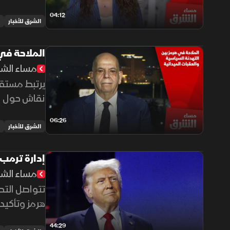
الإيراني.
04:12
الشرق للأخبار
الملاحة في 
مساء الش
يرتبط مستقب
نقاش حول ال
06:26
الشرق للأخبار
إدارة ترمب
مساء الش
تتواصل التح
هرمز وتأكيد
وإسرائيل و
44:29