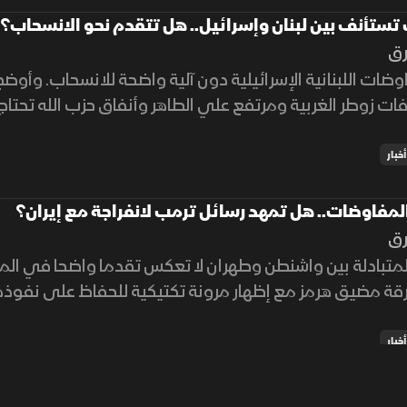
تستأنف بين لبنان وإسرائيل.. هل تتقدم نحو الانسحاب؟
رق
وضات اللبنانية الإسرائيلية دون آلية واضحة للانسحاب. وأو
ات زوطر الغربية ومرتفع علي الطاهر وأنفاق حزب الله تحتاج
أخبار
لمفاوضات.. هل تمهد رسائل ترمب لانفراجة مع إيران؟
رق
لمتبادلة بين واشنطن وطهران لا تعكس تقدما واضحا في المف
ة مضيق هرمز مع إظهار مرونة تكتيكية للحفاظ على نفوذه
أخبار
مز تتقدم وحصار أميركي مستمر على إيران