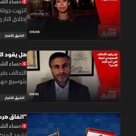
مساء الش
انتهت جولة 
إطلاق النار
04:08
الشرق للأخبار
هل يقود ال
مساء الش
التحالف بقي
بتوسيع مهام
04:16
الشرق للأخبار
"اتفاق هرم
مساء الش
تشهد المنطق