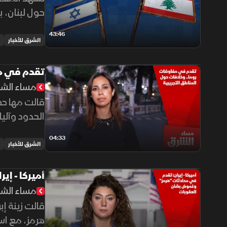
حول لبنان، 
المحتلة.
43:46
الشرق للأخبار
تقدم في مف
مساء الش
قالت مها حط
الحدود وآلي
04:33
الشرق للأخبار
أميركا - إ
مساء الش
قالت زينة إ
هرمز، مع اس