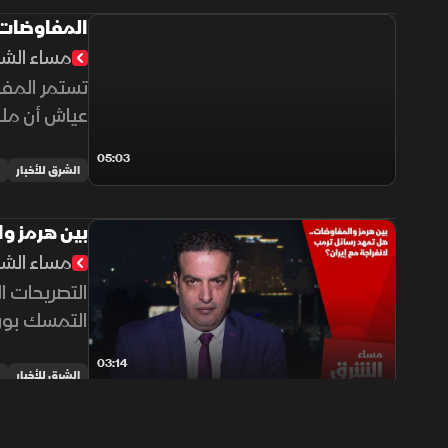
المفاوضات 
مساء الش
تستمر المفا
عياش أن ملف
أميركي.
05:03
الشرق للأخبار
بين هرمز وا
مساء الش
التصريحات ا
التمسك بورق
03:14
الشرق للأخبار
مفاوضات هر