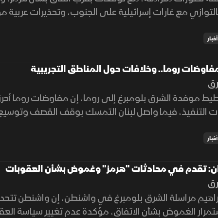
بالتوازي مع غارات إسرائيلية على الجنوب، وتحذيرات عربية
أخبار
اوضات روما.. وخلافات حول المناطق التجريبية
رق
يط موفدة الشرق بلومبرغ إلى روما، إن مفاوضات روما أحر
ات التنفيذ، فيما واصل لبنان التمسك بوقف القصف وتوسيع ا
أخبار
يران: تقدم في محادثات "هرمز" وغموض بشأن العقوبات
رق
براهيم مراسلة الشرق بلومبرغ في واشنطن، إن واشنطن تت
تمرار الغموض بشأن الاتفاق، مؤكدة عدم تغيير سياسة العق