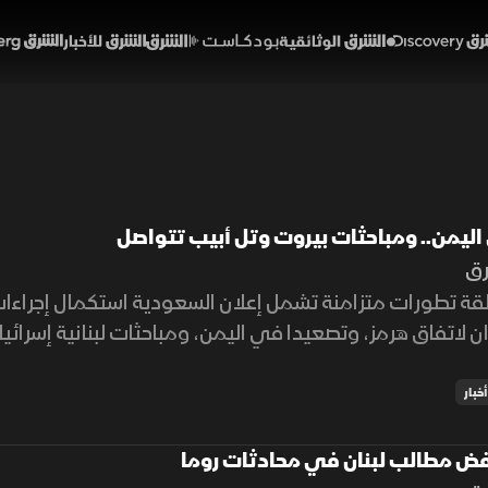
Discover
الشرق الوثائقية
الشرق بودكاست
الشرق للأخبار
الشرق Bloomberg
ليمن.. ومباحثات بيروت وتل أبيب تتواصل
رق
ة تطورات متزامنة تشمل إعلان السعودية استكمال إجراءات
ن لاتفاق هرمز، وتصعيدا في اليمن، ومباحثات لبنانية إسرائيل
.
أخبار
فض مطالب لبنان في محادثات روما