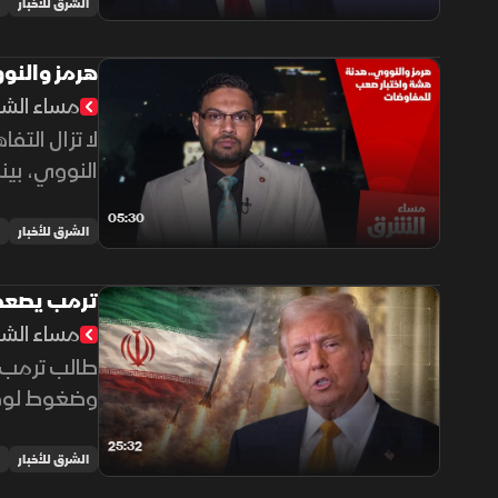
الشرق للأخبار
هرمز والنو
مساء الش
لا تزال الت
النووي، بين
05:30
الشرق للأخبار
ترمب يصعد 
مساء الش
طالب ترمب إي
وضغوط لوقف 
25:32
الشرق للأخبار