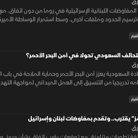
رق
المفاوضات اللبنانية الإسرائيلية في روما من دون اتفاق، م
 وترسيم الحدود وملفات أخرى، وسط استمرار الوساطة الأميرك
أخبار
تحالف السعودي تحولا في أمن البحر الأحمر؟
رق
ادة السعودية يعزز أمن البحر الأحمر وحماية الملاحة في باب
ه تدريجيا من التنسيق إلى العمل الميداني لمواجهة التهد
أخبار
ز" يقترب.. وتقدم بمفاوضات لبنان وإسرائيل
رق
ة تطورات متزامنة، مع توقعات بقرب اتفاق بشأن هرمز، و