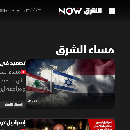
الشرق y
الثقافية
مساء الشرق
تصعيد في ا
مساء الش
تشهد المنطق
ومراجعة إيرا
بريف دمشق
41:38
الشرق للأخبار
إسرائيل تر