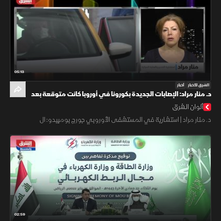
05:13
الشرق للأخبار
أخبار
د. منار مراد: الإصابات الجديدة بكورونا في أوروبا كانت متوقعة بعد
إلغاء شهادة التلقيح
ألوان الشرق
د. منار مراد | استشارية في المستشفى الأوروبي جورج بومبيدو: ال
02:59