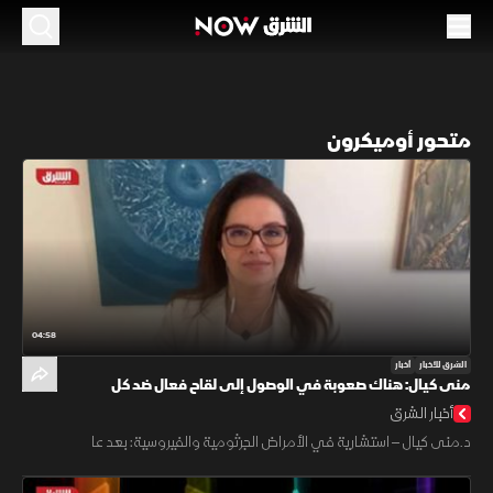
متحور أوميكرون
04:58
الشرق للأخبار
أخبار
منى كيال: هناك صعوبة في الوصول إلى لقاح فعال ضد كل
متحورات كورونا
أخبار الشرق
د.منى كيال – استشارية في الأمراض الجرثومية والفيروسية: بعد عا