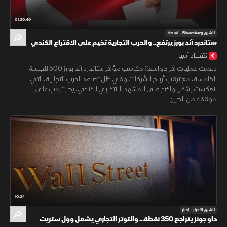
01:30:40
الشرق Bloomberg
اقتصاد
ستاندرد آند بورز يرتفع.. والحرب التجارية تخيم على الاقتراع الكندي
اقتصاد آسيا
دعمت عمليات شراء واسعة مكاسب مؤشر ستاندرد آند بورز 500 للجلسة
الخامسة، مع ترقب أرباح الشركات وفي ظل تصاعد الحرب التجارية، التي
انعكست بشكل واضح على المشهد الانتخابي الكندي، يصر ترمب على
موقفه من الصين
10:34
الشرق للأخبار
أخبار
داو جونز يتراجع 350 نقطة... والتوتر التجاري يشعل وول ستريت