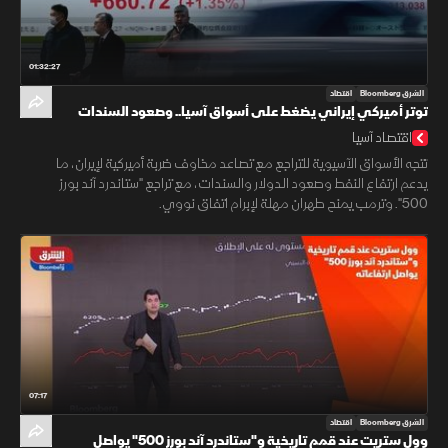
01:32:27
الشرق Bloomberg
اقتصاد
توتر أميركي إيراني يضغط على أسواق آسيا.. وصعود السندات
الأميركية
اقتصاد آسيا
تتجه الأسواق الآسيوية للتراجع مع تصاعد مخاوف ضربة أميركية لإيران، ما
يدعم ارتفاع النفط وصعود الدولار والسندات، مع تراجع "ستاندرد آند بورز
500". وترمب يمنح طهران مهلة لإبرام اتفاق نووي.
07:17
الشرق Bloomberg
اقتصاد
وول ستريت عند قمم تاريخية و"ستاندرد آند بورز 500" يواصل