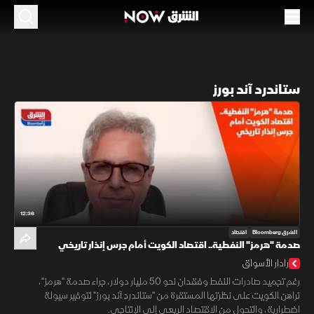
ستاندرد آند بورز
12:36
الشرق Bloomberg
اقتصاد
صدمة "هرمز" النفطية.. اقتصاد الكويت أمام جرس إنذار تاريخي
رادار الأسواق
رغم تجميد صادرات النفط وفقدان نحو 50 مليار دولار، جراء صدمة "هرمز"،
تراهن الكويت على نظرتها المستقرة من "ستاندرد آند بورز" لتوفير سيولة
اضطرارية، والتحول من الاقتصاد الريعي إلى الإنتاجي.