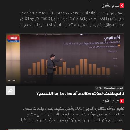
ارتفاعاته
صباح الشرق
تسجل وول ستريت إغلاقات تاريخية مدفوعة ببيانات اقتصادية داعمة،
مع استمرار الزخم الصاعد وارتفاع "ستاندرد آند بورز 500"، وتراجع القلق
في الأسواق، رغم إشارات فنية قد تفتح الباب أمام تصحيحات محدودة،
08:06
الشرق Bloomberg
اقتصاد
تراجع طفيف لمؤشر ستاندرد آند بورز.. هل بدأ التصحيح؟
صباح الشرق
تراجع مؤشر ستاندرد آند بورز 500 بشكل طفيف بعد 7 جلسات صعود
متتالية، لكنه بقي قريبًا من قممه التاريخية. المحلل المالي هشام
العياص يرى أن الأداء ما زال قويًا وأن أي هبوط مؤقت هو فرصة للشراء