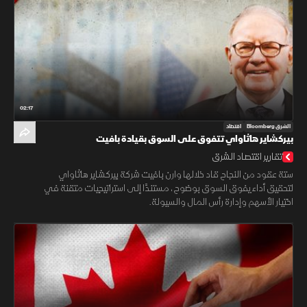
02:17
الشرق Bloomberg
اقتصاد
بيركشاير هاثاواي تتفوق على السوق بقيادة بافيت
تقارير اقتصاد الشرق
ستة عقود من النجاح قاد خلالها وارن بافيت شركة بيركشاير هاثاواي
لتحقيق أداء يفوق السوق بوضوح، مستندًا إلى استراتيجيات متقنة في
اختيار الأسهم وإدارة رأس المال والسيولة.