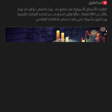
أخبار الشرق
افتتحت الأسواق الأميركية على تراجع حاد، حيث انخفض مؤشر داو جونز
بأكثر من 350 نقطة، متأثرا بتزايد المخاوف من تصاعد التوترات التجارية
بين الصين وأميركا، في وقت حساس للاقتصاد العالمي.
01:32:04
الشرق Bloomberg
اقتصاد
سندات الخزانة تتراجع.. وترمب يشعل المواجهة مع الصين
اقتصاد آسيا
الأسواق الآسيوية تهتز متأثرة بتقلبات حادة في وول ستريت، ومؤشر
"ستاندرد آند بورز" يبتعد عن السوق الهابطة، بينما تهدد واشنطن بفرض
رسوم جديدة على الصين، وأرباح سامسونج تتفوق على التوقعات.