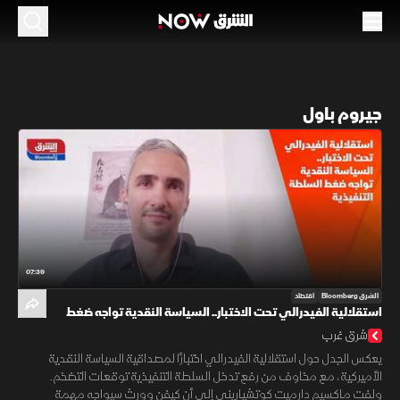
جيروم باول
07:39
الشرق Bloomberg
اقتصاد
استقلالية الفيدرالي تحت الاختبار.. السياسة النقدية تواجه ضغط
السلطة التنفيذية
شرق غرب
يعكس الجدل حول استقلالية الفيدرالي اختبارًا لمصداقية السياسة النقدية
الأميركية، مع مخاوف من رفع تدخل السلطة التنفيذية توقعات التضخم.
ولفت ماكسيم دارميت كوتشياريني إلى أن كيفن وورث سيواجه مهمة