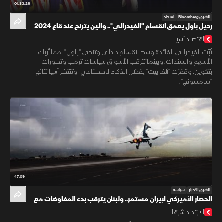
01:33:29
الشرق Bloomberg
اقتصاد
رحيل باول يعمق انقسام "الفيدرالي".. والين يترنح عند قاع 2024
اقتصاد آسيا
ثبّت الفيدرالي الفائدة وسط انقسام داخلي وتنحي "باول"، مما أربك
الأسهم والسندات. وبينما تترقب الأسواق سياسات ترمب وتطورات
بتكوين. وقفزت "ألفا بيت" بفضل الذكاء الاصطناعي، وتنتظر آسيا نتائج
"سامسونج".
47:09
الشرق للأخبار
سياسة
الحصار الأميركي لإيران مستمر.. ولبنان يترقب بدء المفاوضات مع
إسرائيل
الارتداد شرقا