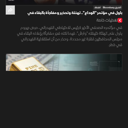
الشرق Bloomberg
اقتصاد
باول في مؤتمر "الوداع".. تهنئة وتحذير ومفاجأة بالبقاء في
"الفيدرالي"
تغطيات خاصة
في مؤتمره الصحفي الأخير كرئيس للاحتياطي الفيدرالي، حرص جيروم
باول على تهنئة خليفته "وارش"، فيما لكنه فجر مفاجأة بإعلانه البقاء في
مجلس المحافظين لفترة غير محددة، وحذر من أن استقلالية الفيدرالي
في خطر.
47:52
الشرق Bloomberg
اقتصاد
هشاشة الأسواق العالمية تتزايد رغم قمم وول ستريت.. وضعف
الذهب يعكس قلق الفائدة
جلسة المساء
زادت التحذيرات من هشاشة صعود الأسواق العالمية، مع بلوغ الأسهم