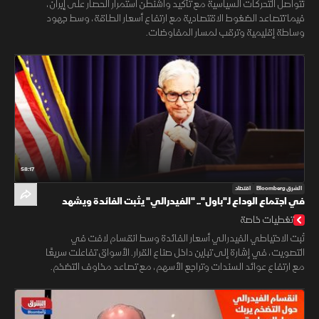
تتواصل التحركات السياسية مع تأكيد واشنطن استمرار الحصار على إيران،
فيما تتصاعد الضغوط الاقتصادية مع ارتفاع أسعار الطاقة، وسط جهود
وساطة إقليمية وترقب لمسار المفاوضات.
58:17
الشرق Bloomberg
اقتصاد
في اجتماع الوداع لـ"باول".. "الفيدرالي" يثبت الفائدة ويشهد
انقساما تاريخيا
تغطيات خاصة
ثبت الاحتياطي الفيدرالي أسعار الفائدة وسط انقسام لافت في
التصويت، في إشارة إلى تباين داخل صناع القرار. الأسواق تفاعلت سريعًا
مع ارتفاع عوائد السندات وتراجع الأسهم، مع تصاعد مخاوف التضخم.