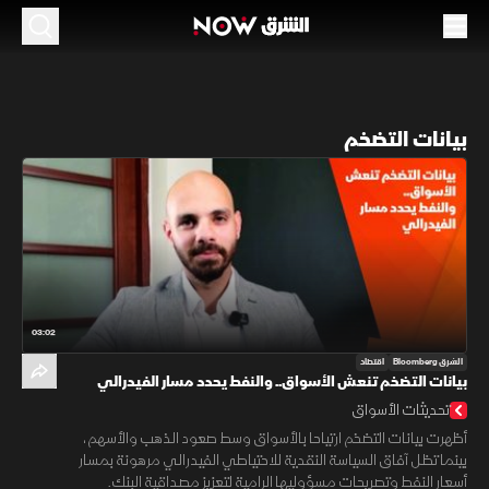
بيانات التضخم
03:02
الشرق Bloomberg
اقتصاد
بيانات التضخم تنعش الأسواق.. والنفط يحدد مسار الفيدرالي
تحديثات الأسواق
أظهرت بيانات التضخم ارتياحا بالأسواق وسط صعود الذهب والأسهم،
بينما تظل آفاق السياسة النقدية للاحتياطي الفيدرالي مرهونة بمسار
أسعار النفط وتصريحات مسؤوليها الرامية لتعزيز مصداقية البنك.