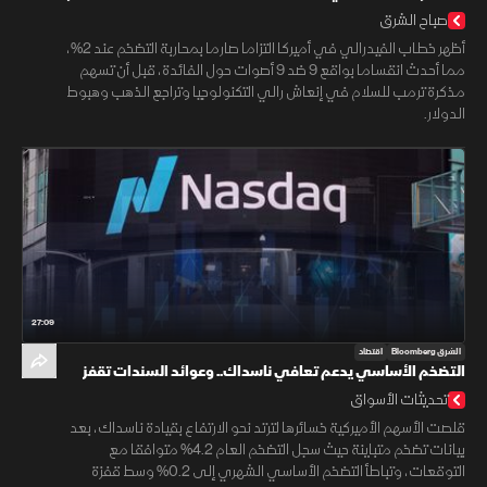
صباح الشرق
أظهر خطاب الفيدرالي في أميركا التزاما صارما بمحاربة التضخم عند 2%،
مما أحدث انقساما بواقع 9 ضد 9 أصوات حول الفائدة، قبل أن تسهم
مذكرة ترمب للسلام في إنعاش رالي التكنولوجيا وتراجع الذهب وهبوط
الدولار.
27:09
الشرق Bloomberg
اقتصاد
التضخم الأساسي يدعم تعافي ناسداك.. وعوائد السندات تقفز
تحديثات الأسواق
قلصت الأسهم الأميركية خسائرها لترتد نحو الارتفاع بقيادة ناسداك، بعد
بيانات تضخم متباينة حيث سجل التضخم العام 4.2% متوافقا مع
التوقعات، وتباطأ التضخم الأساسي الشهري إلى 0.2% وسط قفزة