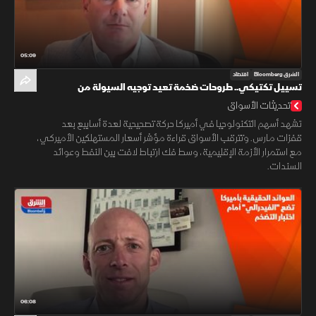
05:09
الشرق Bloomberg
اقتصاد
تسييل تكتيكي.. طروحات ضخمة تعيد توجيه السيولة من
التكنولوجيا
تحديثات الأسواق
تشهد أسهم التكنولوجيا في أميركا حركة تصحيحية لعدة أسابيع بعد
قفزات مارس. وتترقب الأسواق قراءة مؤشر أسعار المستهلكين الأميركي،
مع استمرار الأزمة الإقليمية، وسط فك ارتباط لافت بين النفط وعوائد
السندات.
06:08