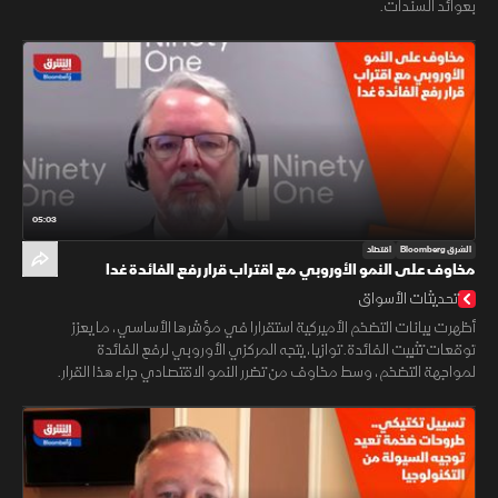
بعوائد السندات.
05:03
الشرق Bloomberg
اقتصاد
مخاوف على النمو الأوروبي مع اقتراب قرار رفع الفائدة غدا
تحديثات الأسواق
أظهرت بيانات التضخم الأميركية استقرارا في مؤشرها الأساسي، ما يعزز
توقعات تثبيت الفائدة. توازيا، يتجه المركزي الأوروبي لرفع الفائدة
لمواجهة التضخم، وسط مخاوف من تضرر النمو الاقتصادي جراء هذا القرار.