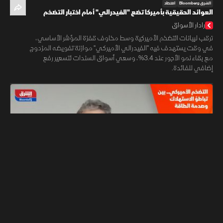
الشرق Bloomberg
اقتصاد
العوائد الحقيقية بأميركا تضع "الفيدرالي" أمام اختبار التضخم
رادار الأسواق
ترقب لبيانات التضخم الأميركية وسط مخاوف قفزة المؤشر الأساسي،
في وقت يستهدف فيه "الفيدرالي الأميركي" موازنة تفويضه المزدوج
مع بقاء نمو الأجور عند 3.4%، وسعي أسواق السندات لتسعير رفع
إضافي للفائدة.
07:41
الشرق Bloomberg
اقتصاد
التضخم الأميركي.. بين تباطؤ الاستهلاك وصدمة الطاقة
شرق غرب
تواجه البيانات الاقتصادية الأميركية تباينا في التضخم نتيجة تباطؤ
الاستهلاك وصدمة الطاقة. ويتوقع أن يسهم فتح مضيق هرمز وهبوط