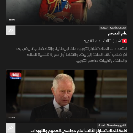
46:01
الشرق الوثائقية
سياسة
عام التتويج
تشارلز الثالث.. عام التتويج
استعدادات الملك تشارلز لتتويجه ملكا لبريطانيا، وإلقاء خطاب تاريخي بعد
آخر خطاب ألقته الملكة إليزابيث، والتقاط أول صورة شخصية للملك
والملكة، وترتيبات مراسم التتويج.
03:52
الشرق Bloomberg
اقتصاد
كلمة للملك تشارلز الثالث أمام مجلسي العموم واللوردات