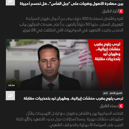
بين مصادرة الأصول وضربات على "جبل الفأس".. هل تحسم أميركا
مواجهة إيران؟
أخبار الشرق
تتجه واشنطن لمصادرة 100 مليار دولار من أموال طهران المجمّدة
لتعويض السفن، منها 50 ملياراً بالصين، رداً على هجمات الحوثيين بباب
المندب وتجدد التصعيد في المواجهات التي انطلقت في 28 فبراير.
03:44
الشرق للأخبار
أخبار
ترمب يلوح بضرب منشآت إيرانية.. وطهران ترد بتحذيرات مقابلة
مساء الشرق
تتصاعد المواجهة بين واشنطن وطهران مع تبادل التهديدات بشأن
استهداف منشآت حيوية، وسط تساؤلات حول حدود التصعيد وتأثير كلفة
الحرب على السياسة الأميركية والموقف الشعبي.