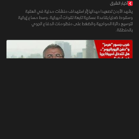
أخبار الشرق
يشهد الأردن تصعيدا ميدانيا إثر استهداف منشآت مدنية في العقبة
وسقوط ضحايا بقاعدة عسكرية تابعة لقوات أميركية، وسط مساع إيرانية
لتوسيع دائرة المواجهة والضغط على منظومات الدفاع الجوي
بالمنطقة.
07:59
الشرق للأخبار
أخبار
ضرب جسور "هرمز" و"دفن اليورانيوم".. هل تتدخل أميركا بريا في
إيران؟
أخبار الشرق
تستهدف العمليات العسكرية الأميركية السيطرة الكاملة على مضيق
هرمز عبر ضربات صاروخية شملت 3 مستويات من الجزر والساحل حتى
العمق الإيراني، وسط ترقب لقرار ترمب بشأن بدء عمل بري لعزل
المنطقة وتأمينها.