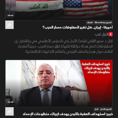
08:44
الشرق Bloomberg
اقتصاد
أميركا - إيران.. هل تغير المفاوضات مسار الحرب؟
شرق غرب
قال د. سمير التقي الباحث الأول في المجلس الأطلسي في واشنطن، إن
المفاوضات تمنح هدنة مؤقتة لكنها لا تغيّر مسار الحرب، مرجحاً استمرار
الخلاف حول هرمز والملف النووي وتفاقم التداعيات الاقتصادية.
05:48
الشرق للأخبار
أخبار
خبير: استهداف العقبة بالأردن يهدف لإرباك منظومات الإمداد