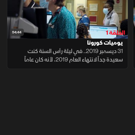
الحلقة 1
54:44
يوميات كورونا
31 ديسمبر 2019.. في ليلة رأس السنة كنت
سعيدة جداً لانتهاء العام 2019، لأنه كان عاماً
قاسياً، وبعد أقل من ثلاثة أشهر على العام 2020،
شعرنا بأنه يسخر منا.. هذه هي قصة العام الأول
من الوباء، التي تُروى من خلال عيون الناس من
جميع أنحاء العالم، عندما تتشعب الأزمة تكتشف
ما يوحدنا وما يفرقنا أيضاً..