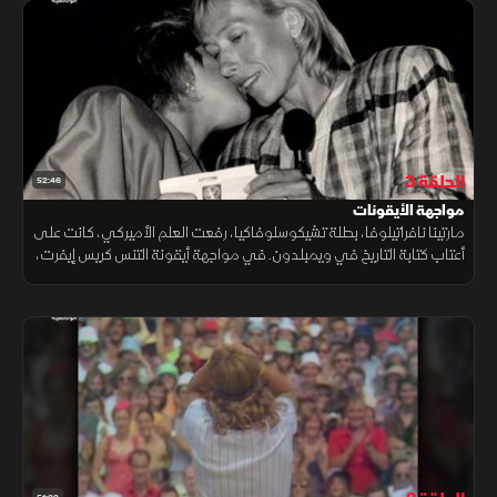
الحلقة 3
52:46
مواجهة الأيقونات
مارتينا نافراتيلوفا، بطلة تشيكوسلوفاكيا، رفعت العلم الأميركي، كانت على
أعتاب كتابة التاريخ في ويمبلدون. في مواجهة أيقونة التنس كريس إيفرت،
خاضت مارتينا تحديات ثقافية ورياضية، مسجلة اسمها بين النخبة.