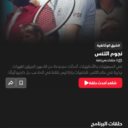
الشرق الوثائقية
نجوم التنس
3 حلقات
رياضة
في السبعينيات والثمانينيات، أحدثت مجموعة من اللاعبين الجريئين تغييرات
جذرية في عالم التنس. شخصيات بارزة ليس فقط في الملاعب، بل خارجها أيضًا،
كان من أبرزهم، جون ماكنرو ومارتينا نافراتيلوفا وكريس إيفرت. لم يكنوا هؤلاء
شاهد أحدث حلقة
مجرد رياضيين بل رموزًا ثقافية ونضالية في وقت كانت الرياضة تشهد تحولات
اجتماعية مهمة.
حلقات البرنامج