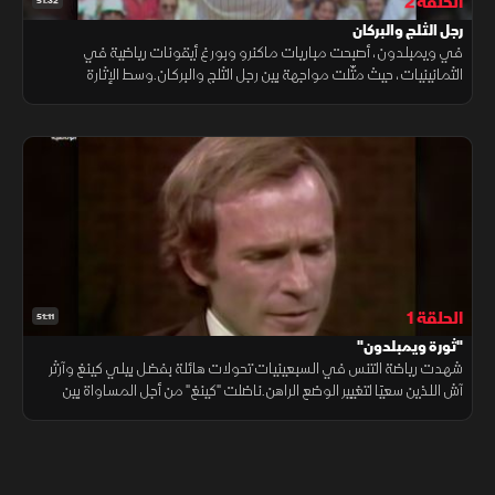
الحلقة 2
51:32
رجل الثلج والبركان
في ويمبلدون، أصبحت مباريات ماكنرو وبورغ أيقونات رياضية في
الثمانينيات، حيث مثّلت مواجهة بين رجل الثلج والبركان.وسط الإثارة
والتنافس، خطف بورغ الأنظار بمهارته وجاذبيته، وجعل التنس حدثًا دراميًا
عالميًا
الحلقة 1
51:11
"ثورة ويمبلدون"
شهدت رياضة التنس في السبعينيات تحولات هائلة بفضل بيلي كينغ وآرثر
آش اللذين سعيَا لتغيير الوضع الراهن.ناضلت "كينغ" من أجل المساواة بين
الجنسين في التنس، كان لها دور محوري في انتصار النساء في هذا المجال