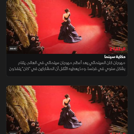
الحلقة 2
38:47
حكاية سينما
مهرجان كان السينمائي يعد أعظم مهرجان سينمائي في العالم، يقام
بشكل سنوي في فرنسا، وما يعطيه الثقل أن المشاركين في "كان" ينفذون
عروضًا حركية لأفلامهم.. المزيد من عروض كان على الشرق NOW