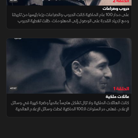
الحلقة 2
47:59
حروب وصراعات
على مدار 100 عام الماضية كانت الحروب والصراعات جزءا رئيسيا من تاريخنا
ومع ازدياد القدرة على الوصول إلى المعلومات، ظلت تغطية الحروب
مجارية لها. وثائقي حول تحول الصراعات إلى ساحة معركة للحرب الإعلامية.
الحلقة 1
47:57
عائلات ملكية
كانت العائلات الملكية ولا تزال تشكل هاجساً عالمياً وضجة كبيرة في وسائل
الإعلام، فعلى مر السنوات الـ100 الماضية غطت وسائل الإعلام العالمية
القصص الملكية الرومانسية والعلاقات والفضائح والتنازل عن العرش.