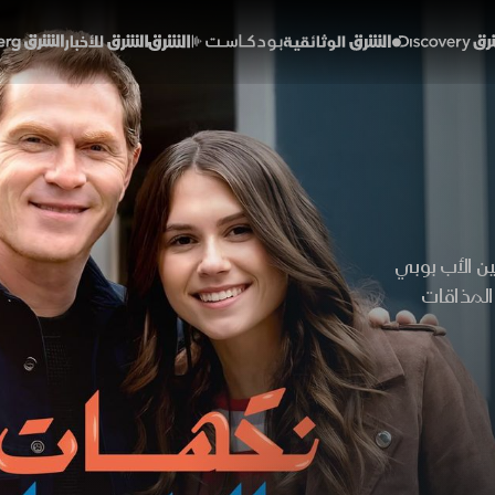
Discover
الشرق الوثائقية
الشرق بودكاست
الشرق للأخبار
الشرق Bloomberg
ين الأب بوبي
المذاقات
لشهية، في
ق والأطعمة