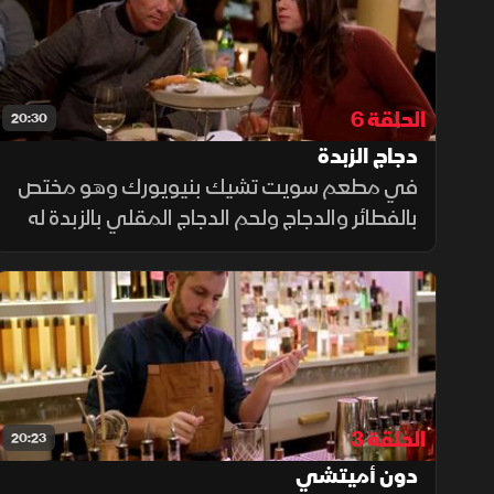
الحلقة 6
20:30
دجاج الزبدة
في مطعم سويت تشيك بنيويورك وهو مختص
بالفطائر والدجاج ولحم الدجاج المقلي بالزبدة له
نكهة مميزة حيث يتم نقعه في الشاي الحلو
وشاي الفطور الإنجليزي ويخلط بالملح والسكر
والأعشاب والتوابل.
الحلقة 3
20:23
دون أميتشي