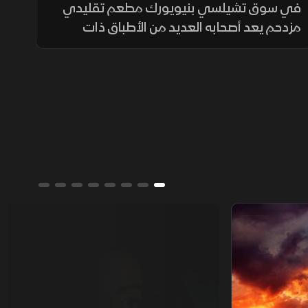
في سوق تشيلسي بنيويورك مطعم تقليدي
مزدحم يعد أصحابه العديد من الأطباق ذات
الأصول المكسيكية أهمها التاكو ، الذي أصبح أحد
الأطباق المفضلة لدى الأميركيين الذين يتناولون
4 مليارات طبق سنويًا
مايكل جاكسون