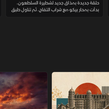
حلقة جديدة بمذاق جديد لشطيرة السلطعون،
بدأت بمحار بيكو مع شراب التفاح، ثم تناول طبق
الرافيولي مع صلصة كريمة الكرزي مع الكرات
والفجل، بعد تحضيرها كرقائق معجنة وقليها.
عصور
سباق خارج القانون.. نهاية اللعبة