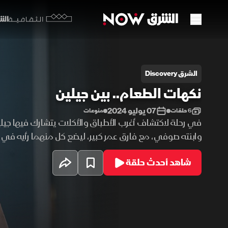
الشرق y
الثقافية
كهات الطعام.. بين جيلين
الشرق Discovery
نكهات الطعام.. بين جيلين
07 يوليو 2024
6 حلقات
منوعات
في رحلة لاكتشاف أغرب الأطباق والأكلات يتشارك فيها جيل
وابنته صوفي، مع فارق عمر كبير، ليضع كل منهما رأيه في 
المختلفة، بعد أن جمعهما الشغف في اكتشاف الأطعمة ا
شاهد أحدث حلقة
نيويورك التي تضج بالأماكن الكثيرة والمميزة لإعداد الأطبا
المختلفة.