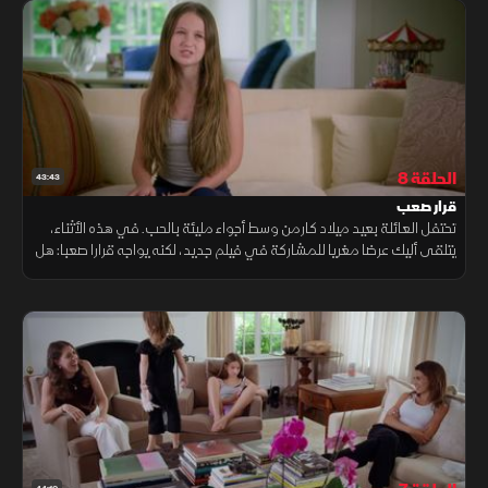
الحلقة 8
43:43
قرار صعب
تحتفل العائلة بعيد ميلاد كارمن وسط أجواء مليئة بالحب. في هذه الأثناء،
يتلقى أليك عرضا مغريا للمشاركة في فيلم جديد، لكنه يواجه قرارا صعبا: هل
يقبل العرض ويبتعد عن العائلة لفترة، أم يواصل دوره كأب