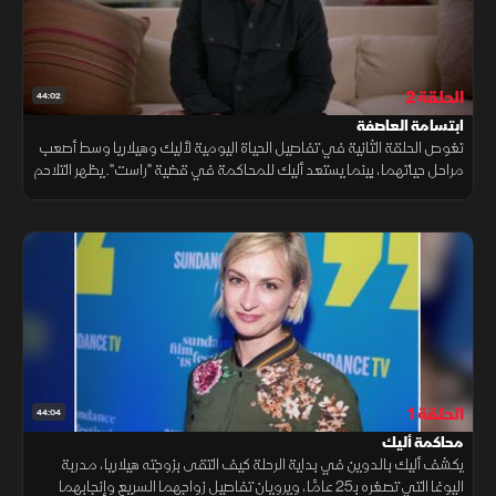
الحلقة 2
44:02
ابتسامة العاصفة
تغوص الحلقة الثانية في تفاصيل الحياة اليومية لأليك وهيلاريا وسط أصعب
مراحل حياتهما، بينما يستعد أليك للمحاكمة في قضية "راست". يظهر التلاحم
العائلي، وروح الدعابة التي تنقذهم من القلق
الحلقة 1
44:04
محاكمة أليك
يكشف أليك بالدوين في بداية الرحلة كيف التقى بزوجته هيلاريا، مدربة
اليوغا التي تصغره بـ25 عامًا، ويرويان تفاصيل زواجهما السريع وإنجابهما