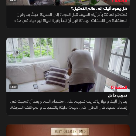
الحلقة 7
44:10
هل يعود أليك إلى عالم التمثيل؟
تستمتع العائلة بآخر أيام الصيف قبل العودة إلى المدينة، حيث يحاولون
الاستفادة من اللحظات الهادئة قبل أن تبدأ وتيرة الحياة اليومية. في هذه
الأثناء، يواجه أليك قرارا مصيريا: هل يعود إلى عالم التمثيل؟
الحلقة 6
44:07
تدريب خاص
يحاول أليك وهيلاريا تدريب كلابهما على استخدام الحمام بعد أن تسببت في
إفساد السجاد في المنزل، في مهمة مليئة بالتحديات والمواقف الطريفة.
وبعد سنوات من التوتر، يقرر الزوجان أخيرا تخصيص وقت للاسترخاء.