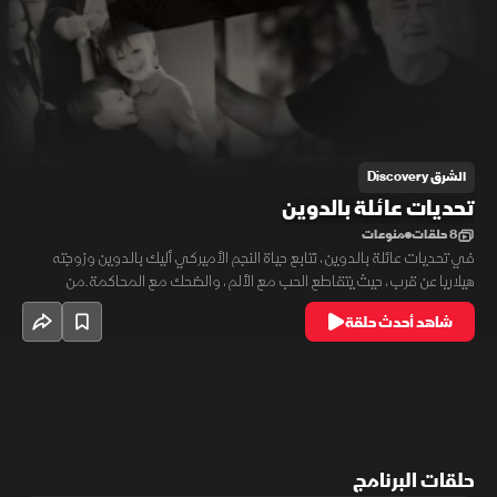
الشرق Discovery
تحديات عائلة بالدوين
8 حلقات
منوعات
في تحديات عائلة بالدوين، نتابع حياة النجم الأميركي أليك بالدوين وزوجته
هيلاريا عن قرب، حيث يتقاطع الحب مع الألم، والضحك مع المحاكمة.من
لحظات الأبوة والتربية اليومية إلى الذكريات الزوجية، يرصد الفيلم بجرأة ما وراء
شاهد أحدث حلقة
الأبواب المغلقة لعائلة كبيرة تعيش بين عدسات الإعلام ومخاوف الغد، لتقدم
للعالم قصة حقيقية عن الصمود الأسري
حلقات البرنامج