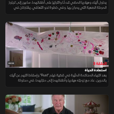
يحاول أليك وهيلاريا المضي قدمًا والتركيز على أطفالهما، ساعين إلى تجاوز
المرحلة الصعبة التي يمران بها. وفي خطوة نحو التعافي، يشاركان في
جلسة علاج نفسي تهدف إلى المساعدة في التئام الجراح العاطفية
الحلقة 3
43:53
استعادة الحياة
بعد انتهاء المحاكمة المثيرة في قضية فيلم "Rust" وإسقاط التهم عن أليك
بالدوين، عاد مع زوجته هيلاريا وأطفالهما إلى منزلهما، في محاولة
لاستعادة الحياة الطبيعية بعد سنوات من التوتر والقلق.