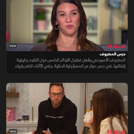
الحلقة 14
44:14
درس المصروف
المصروف الأسبوعي يشعل فضول التوائم الخمس حول النقود وكيفية
إنفاقها، في درس مبكر عن المسؤولية المالية. وفي الأثناء، تنضم بلايك
لفريق كرة السلة، بينما يحاول آدم دفعها لتكون أكثر قوة.
الحلقة 13
43:57