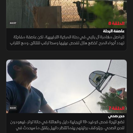
الحلقة 8
44:07
عاصفة الرحلة
تتواصل مغامرة آل بازبي في رحلة المركبة الترفيهية، لكن عاصفة مفاجئة
تهدد أجواء المرح. تخضع هازل لفحص عينيها وسط ترقب للنتائج، ومع اقتراب
دخول الفتيات الروضة تواجه العائلة قرارات مصيرية.
الحلقة 7
44:01
حجر صحي
تضع نتيجة فحص كوفيد-19 الإيجابية دايل والعائلة في حالة توتر، فيعودون
للحجر الصحي، ويتوقف روتينهم بينما تنتظر دانييل بقلق ما سيحدث في