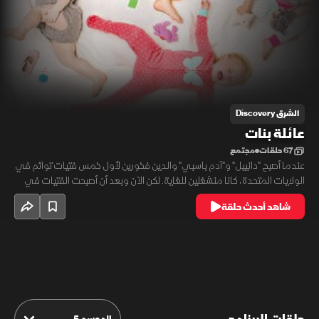
الشرق Discovery
عائلة بنات
67 حلقات
مجتمع
عندما أصبح "دانييل" و"آدم باسبي" والدين فخورين لأول خمس فتيات توائم في
الولايات المتحدة، كانا منشغلين للغاية. لكن الآن وبعد أن أصبحت الفتيات في
عمر 15 شهراً، وبدأن مرحلة المشي، أصبحت الحياة في منزل عائلة "باسبي" أكثر
شاهد أحدث حلقة
فوضوية من أي وقت مضى!
الموسم 5