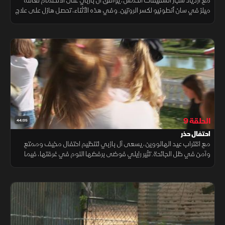
مع ازدياد شجار الشقيقات الخمس، يوافق آل بازبي على الانضمام لعائلة
ميلز في سان أنطونيو لكسر الروتين. وفي هذه الأثناء، تحصل هازل على علاج
غير متوقع خلال فحص عينيها، بينما تواجه دانييل خوفها من المرتفعات
الحلقة 9
44:05
احتفال حذر
مع اقتراب عيد الهالووين، يسعى آل بازبي لتنظيم احتفال مخيف وممتع
وآمن في ظل الجائحة. تثير رايلي فوضى برفضها النوم في غرفتها، فيما
يهدد إعصار ليك تشارلز ويجبر المقربين على الإخلاء.