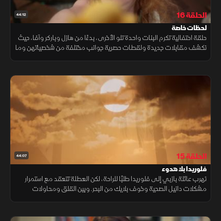
الحلقة 16
44:12
لحظات خاصة
حلقة احتفالية تكرم البنات واحدة تلو الأخرى، بدءًا من هازل وباركر وآفا، حيث
تكشف مقابلات جديدة ولقطات حصرية جوانب مختلفة من شخصياتهن وما
يميز كل واحدة داخل العائلة.
الحلقة 15
44:07
فلوريدا بلا هدوء
تهرب عائلة بازبي إلى فلوريدا طلبًا للراحة، لكن العطلة تتعقد مع استمرار
مشكلات دانيل الصحية وخوف بلايك من البحر. وبين القلق ومحاولات
الطمأنة، تنصرف العائلة إلى دعم بناتها بدل الاستمتاع الكامل بالرحلة.