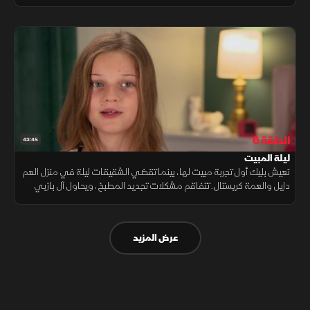
العام الدراسي المقبل لبناتهم.
الحلقة 6
43:45
ليلة المبيت
تعيش بليك أول تجربة مبيت لها، بينما تقضي الشقيقات ليلة في منزل العم
دايل والعمة كريستال. تتفاقم مشكلات تجديد المطبخ، ويحاول آل بازبي
تعليم الفتيات ركوب الدراجات، وتفاجأ هازل بزيارة صديقها.
عرض المزيد