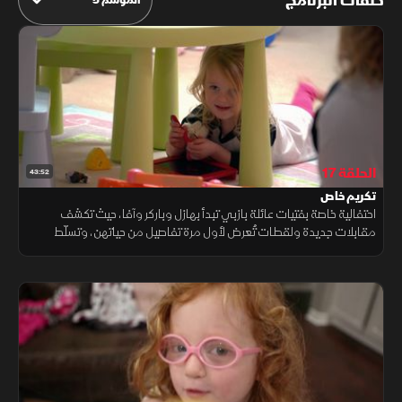
حلقات البرنامج
الحلقة 17
43:52
تكريم خاص
احتفالية خاصة بفتيات عائلة بازبي تبدأ بهازل وباركر وآفا، حيث تكشف
مقابلات جديدة ولقطات تُعرض لأول مرة تفاصيل من حياتهن، وتسلّط
الضوء على الصفات التي تميز كل واحدة داخل العائلة.