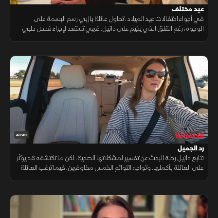
عيد مختلف
في أجواء احتفالات عيد الميلاد، تحاول عائلة بازبي رسم البسمة على
الوجوه، رغم القلق الذي يخيم على دانيل. فهي تستعد لإجراء فحص طبي
دقيق سيكشف ما إذا كانت بحاجة إلى جراحة في القلب
الحلقة 12
43:49
رد الجميل
تتابع دانيل رحلة البحث عن تفسير لمشكلاتها الصحية، لكن ما تكتشفه قد يؤثر
على العائلة بأكملها. وتواجه التوائم الخمس مخاوفهن. فيما ترغب العائلة
في رد الجميل لمدينتهم الأم بعد الدمار الذي خلفته الأعاصير.