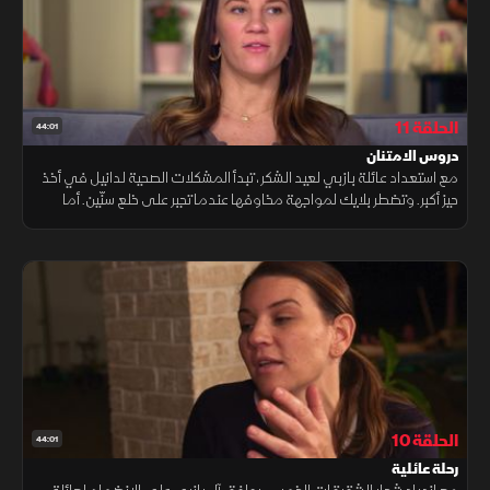
الحلقة 11
44:01
دروس الامتنان
مع استعداد عائلة بازبي لعيد الشكر، تبدأ المشكلات الصحية لدانيل في أخذ
حيز أكبر. وتضطر بلايك لمواجهة مخاوفها عندما تجبر على خلع سنّين. أما
التوائم الخمس، فيتلقين درسا سريعا حول أهمية الامتنان.
الحلقة 10
44:01
رحلة عائلية