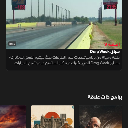
الحلقة 9
21:55
سباق Drag Week
حلقة مميزة من برنامج تحديات على الطرقات حيث سيتجه الفريق للمشاركة
بسباق Drag Week الذي يشترك فيه أكثر السائقين خبرة وأسرع السيارات
المعدلة.
برامج ذات علاقة
استكشاف الأماكن المهجورة
فنادق عبر العصور
سباق خارج القانو