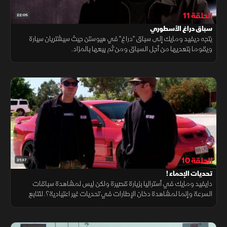
الحلقة 11
22:05
سباق دراغ الأسطوري
يتجه ديفيد ومايك إلى سباق "دراغ" في هيوستن حيث سيشتريان سيارة
ويقوما بتعديها من أجل السباق ومن ثم بيعها بالمزاد.
الحلقة 10
21:37
تحديات الإحماء !
دايفيد ومايك في أستراليا بزيارة قصيرة ولكن ليس لمشاهدة سباقات
السرعة وإنما لمشاهدة دخان الإطارات في تحديات غير اعتيادية؟. لنتابع