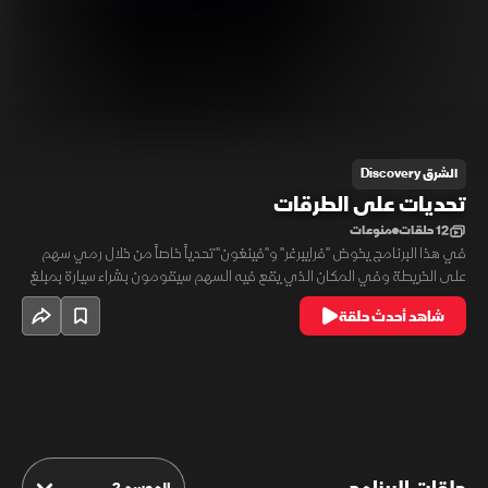
الشرق Discovery
تحديات على الطرقات
12 حلقات
منوعات
في هذا البرنامج يخوض "فرايبرغر" و"فينغون" تحدياً خاصاً من خلال رمي سهم
على الخريطة وفي المكان الذي يقع فيه السهم سيقومون بشراء سيارة بمبلغ
1500 دولار وسيضعونها على موقع "إي باي" في لحظة شرائها في محاولة
شاهد أحدث حلقة
لاستعادة المال قبل العودة إلى المنزل.
الموسم 2