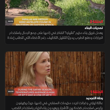
الحلقة 2
44:13
تحديات البناء
يعمل فريق بناء مخيم "تشياوا" الفاخر في زامبيا على جمع الرمال باستخدام
الجرارات وصنع الطوب يدويًا لتقليل التكاليف. رغم الأخطاء التي تتطلب إعادة
العمل، يتم استخدام مواد طبيعية مثل الكروم لبناء الجدران. كما يناقش
الفريق فكرة بناء برج هوائي بتكاليف مرتفعة.
الحلقة 1
44:05
رحلة التجديد
عائلة لينزي وغرانت تجدد مخيمات السفاري في زامبيا، حيث يضيفون
رؤوس استحمام ضخمة بين الأشجار ويعيدون بناء الخيام باستخدام القصب