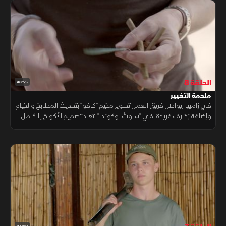
الحلقة 8
43:55
ملحمة التغيير
في زامبيا، يواصل فريق العمل تطوير مخيم "كافو" بتحديث المطابخ والخيام
وإضافة زخارف فريدة. في "ساوث لوكوندا"، تعاد تصميم الأكواخ بالكامل
لتجربة فاخرة، تشمل دشا مستوحى من الطبيعة الإفريقية، ما يمنح الزوار
تجربة لا تنسى في قلب البرية.