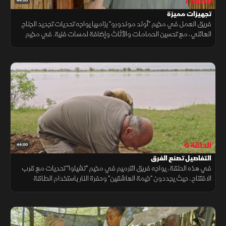
الحلقة 7
44:00
تجهيزات مميزة
فريق العمل في مخيم "أولد موندورو" بزامبيا يواجه تحديات تجديد الجناح
العائلي، مع تحسين الحمامات والأثاث وإضافة لمسات فنية. في مخيم
"فاخر" قرب نهر زامبيزي، يتم بناء خيام جديدة مع تحسينات مثل دش
مستوحى من شلالات فيكتوريا، بينما يواصل فريق "تشياوا" تجهيز الخيمة رقم
7 للافتتاح
الحلقة 6
44:00
التفاصيل تصنع الفرق
في هذه الحلقة، يواجه فريق الترميم في مخيم "تشياوا" تحديات مع قرب
الافتتاح، حيث يجددون "خيمة العاشقين" وحفرة النار باستخدام الطاقة
الشمسية. يتعاونون مع الحرفيين المحليين لصنع أثاث يدوي متقن. تم
تحسين المخيمين لزيادة راحة النزلاء مع التركيز على الاستدامة.