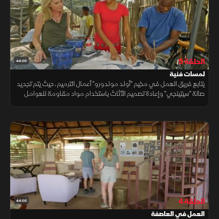
الحلقة 5
44:05
لمسات فنية
يتابع فريق العمل في مخيم "أولد موندورو" أعمال الترميم، حيث يتم تجديد
صالة "سيتينجي" وإعادة تصميم الأثاث باستخدام مواد مقاومة للعوامل
الجوية. كما يتم رفع عمود ثقيل بعناية، وشراء بكرات للثريات من السوق.
ويشارك الأطفال في تصميم جدار باستخدام مواد طبيعية.
الحلقة 4
44:05
العمل في العاصفة