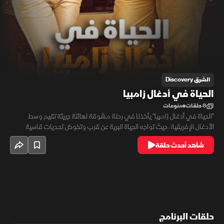
الشرق Discovery
الحياة في أدغال زامبيا
8 حلقات
منوعات
"الحياة في أدغال زامبيا" يأخذنا في رحلة مشوقة لعائلة جريئة تقيم وسط
الأدغال الإفريقية، حيث تواجه الحياة البرية عن قرب وتخوض تحديات قاسية
لإعادة بناء مخيمات سفاري فاخرة. بين الحيوانات البرية، والطبيعة التي تختبر
شاهد أحدث حلقة
عزيمتهم، ينسج البرنامج قصصاً ملهمة تجمع بين الشجاعة، الإبداع، وسحر
الأدغال في مغامرة فريدة لا تُنسى
حلقات البرنامج