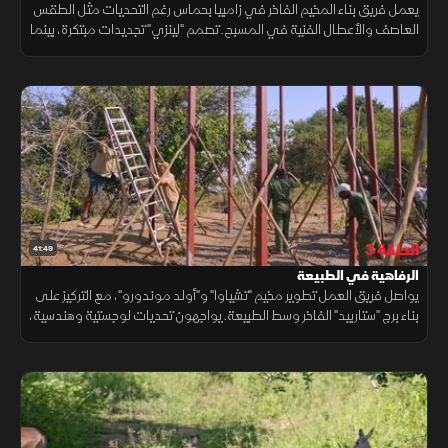
يعمل فريق بناء المخيم الفاخر في زامبيا بحماس رغم التحديات مثل الطقس
العاصف والأعطال الفنية في المسبح. تصمم "لينزي" تجديدات مبتكرة، بينما
ينفذ "غرانت" الأفكار بحرفية. ورغم صعوبات النقل عبر الأراضي الوعرة، يواصل
الفريق تحسين المرافق لتلبية احتياجات الزوار.
الحلقة 3
41:49
الرفاهية في الطبيعة
يواصل فريق العمل تطوير مخيم "تشياوا" و"أولد موندورو"، مع التركيز على
بناء برج "ستاربيد" الفاخر وسط الطبيعة. يواجهون تحديات لوجستية وهندسية،
لكنهم ينجحون في تحقيق تصميم فريد وتحسين تجربة الضيوف بتفاصيل
مميزة مثل المصابيح والمشاعل.