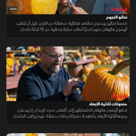
الحلقة 3
44:04
نحاتو النجوم
خمسة نحاتين يبدعون مشاهد فضائية مدهشة من القرع، قبل أن تطلب
أليسون هانيغان منهم تحديًا أعظم: مركبة وحشية من 15 قرعًا! حكمان
يترقبان النتيجة، وخيال يلامس حدود المجرة.
الحلقة 2
44:07
منحوتات ثلاثية الأبعاد
تدفع أليسون هانيغان المتسابقين إلى أقصى حدود الإبداع، إذ يبدعون
وجوها ثلاثية الأبعاد وأطعمة منحوتة بدقة مدهشة، فيما يراقب الحكمان
مارك إيفان وتيري هاردن التفاصيل بعين ناقدة ليقرروا من سيغادر المنافسة.