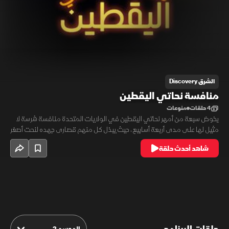
الشرق Discovery
منافسة نحاتي اليقطين
4 حلقات
منوعات
يخوض سبعة من أمهر نحاتي اليقطين في الولايات المتحدة منافسة شرسة لا
مثيل لها على مدى أربعة أسابيع، حيث يبذل كل منهم قصارى جهده لنحت أصغر
التفاصيل وسحب أحشاء اليقطين بدقة. البعض سيسقط في الطريق، بينما
شاهد أحدث حلقة
سيحصل آخر صامد على 25 ألف دولار ولقب بطل اليقطين المجنون، في تحدٍ
يجمع الرعب والإبداع.
الموسم 2