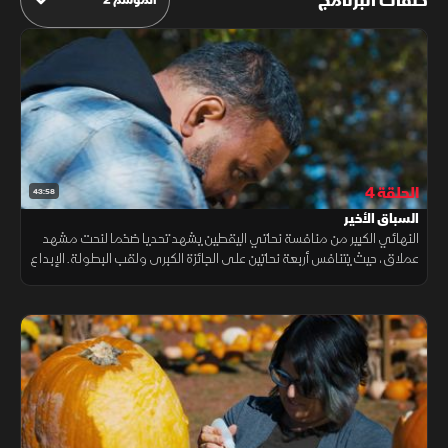
حلقات البرنامج
الحلقة 4
43:58
السباق الأخير
النهائي الكبير من منافسة نحاتي اليقطين يشهد تحديا ضخما لنحت مشهد
عملاق، حيث يتنافس أربعة نحاتين على الجائزة الكبرى ولقب البطولة. الإبداع
والخيال يتصارعان في لحظات من التوتر والحماس.