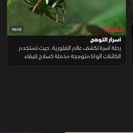
الحلقة 1
52:02
أسرار التوهج
رحلة آسرة تكشف عالم الفلورية، حيث تستخدم
الكائنات ألوانا متوهجة مذهلة كسلاح للبقاء
والتزاوج. خلف هذا السحر البصري تختبئ قصص
عن الإغراء، التميّز، والدفاع عن العائلة.