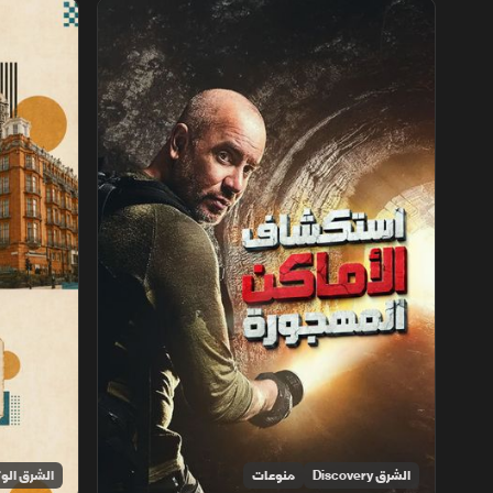
استكشاف الأماكن المهجورة
فنادق عبر ال
الشرق Discovery
منوعات
الشرق الوث