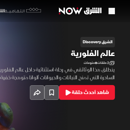
الشرق y
الثقافية
الم الفلورية
الشرق Discovery
عالم الفلورية
2 حلقات
منوعات
ينطلق هذا الوثائقي في رحلة استثنائية داخل عالم الفلورية
الساحرة التي تمنح النباتات والحيوانات ألوانا متوهجة خفية.
المذهل ليس مجرد مشهد بصري، بل سر من أسرار البقاء وا
شاهد أحدث حلقة
الطبيعة.. من أعماق البحار إلى الغابات، تكشف الفلورية ق
الحب، والدفاع، والتكاثر.