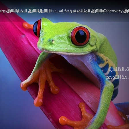
Discover
الشرق الوثائقية
الشرق بودكاست
الشرق للأخبار
الشرق Bloomberg
، الظاهرة
 هذا التوهج
لتواصل في
صصا آسرة عن