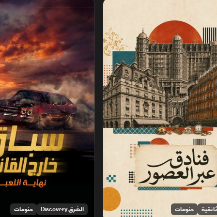
عصور
سباق خارج القانون.. نهاية اللعبة
ائقية
منوعات
الشرق Discovery
منوعات