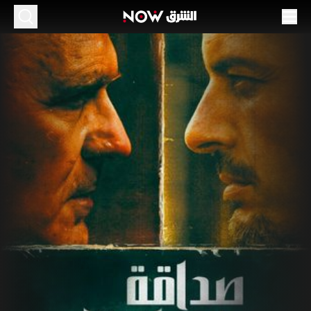
داقة.. عداوة وانتقام