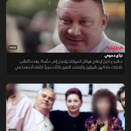
الحلقة 6
44:02
نزاع دموي
مشروع ناجح لإصلاح هياكل السيارات يتحول إلى مأساة، بعدما تنشب
خلافات حادة بين شريكين وتتصاعد لتصبح نزاعًا دموياً. اختفاء أحدهما في
ظروف غامضة يكشف أدلة صادمة على جريمة قتل وحشية تهز المجتمع.