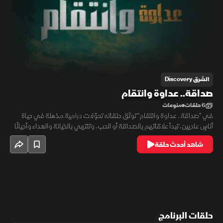
الشرق Discovery
صداقة.. عداوة وانتقام
6 حلقات
منوعات
في "صداقة.. عداوة وانتقام" توثق حلقاته تحوّلات درامية مذهلة في حياة
أناسٍ عاديين، تبدأ علاقاتهم بالصداقة أو الحب، وتنتهي بالخيانة والعداء وأحيانًا
بالقتل، هي قصص حقيقية عن علاقات إنسانية تنكسر في لحظة. من حب وزواج
شاهد أحدث حلقة
وأحلام وردية، إلى عداوة دامية وخيانات مدمّرة، فتكشف الحلقات خفايا تحوّل
الأصدقاء إلى أعداء.
حلقات البرنامج