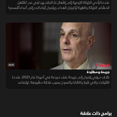
عندما تؤدي الخيانة الزوجية إلى إشعال نار الحقد بين ابني عم، تشتعل
المشاعر. الخيانة والغيرة تؤججان العداء، ويتحول أبناء الدم إلى أعداء أقسموا
على الانتقام، مما يشعل صراعًا مريرًا ينتهي بمأساة.
الحلقة 1
44:15
جريمة ومطاردة
خلاف مهني يتحول إلى جريمة عنف مروعة في أميركا عام 2021، عندما
اشتبكت جاكي شباز وتاشارا جاكسون بسبب علاقة مشبوهة، ليتصاعد
الموقف بتخريب ممتلكات وتورط زوج جاكي، ما أدى إلى مطاردة أمنية
لمشتبهين.
برامج ذات علاقة