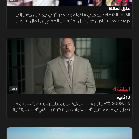
الحلقة 5
44:15
منزل العائلة
الخلاف المتصاعد بين جيري هانكوك ووالده بالتبني جين كابس يصل إلى
ذروته عندما يتشاجران حول منزل العائلة. من الطعام إلى المال، يتنازعان
على كل شيء، حتى تنفجر ليلة من العنف تمزق العائلة إلى الأبد.
الحلقة 4
43:53
13 ثانية
في 2009 اشتعل نزاع في لاس فيغاس بين رجلين بسبب امرأة، سرعان ما
تحول إلى صراع عائلتين. ثلاث سنوات من التوتر انتهت في ثلاث عشرة ثانية
دامية، لتترك جرحًا لم يلتئم حتى اليوم.