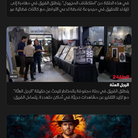
في هذه الحلقة من "استكشاف المجهول"، ينطلق الفريق في مغامرة إلى
تايلاند للتحقيق في مجموعة غامضة تدعي التواصل مع كائنات فضائية عبر
التأمل. وسط المخاطر والغموض، يكتشف الفريق أسرارًا قد تغير كل شيء.
الحلقة 2
44:00
الرجل العثة
ينطلق الفريق في رحلة محفوفة بالمخاطر للبحث عن حقيقة "الرجل العثة".
مع تزايد التقارير عن مشاهدات حديثة في أماكن متعددة، يتساءل الفريق:
هل نحن أمام حقيقة علمية أم خرافة متجذرة في الخيال الشعبي؟