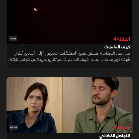
الحلقة 4
44:11
كهف الماموث
في هذه المغامرة، ينطلق فريق "استكشاف المجهول" إلى أعماق أطول
شبكة كهوف في العالم، كهف الماموث مع تقارير عديدة عن ظواهر خارقة
للطبيعة وتجارب لا تفسير لها، يسعى الفريق لاكتشاف الحقيقة في أعماق
الظلال.
الحلقة 3
43:56
التواصل الفضائي