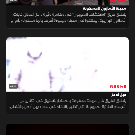
الحلقة 6
44:08
مدينة الأمازون المسكونة
ينطلق فريق "استكشاف المجهول" في مغامرة مثيرة داخل أعماق غابات
الأمازون البرازيلية، ليحققوا في مدينة مهجورة تُعرف بأنها مسكونة بأرواح
غاضبة تجوب المكان، وسط محاولات حثيثة للتواصل مع القوى الغامضة.
الحلقة 5
44:02
جبل آدمز
ينطلق الفريق في مهمة محفوفة بالمخاطر للتحقيق في التقارير عن
الأجسام الطائرة المجهولة التي تظهر بانتظام في سماء جبل آدمز بواشنطن.
ما الذي يختبئ وراء هذه الظواهر الغامضة؟.