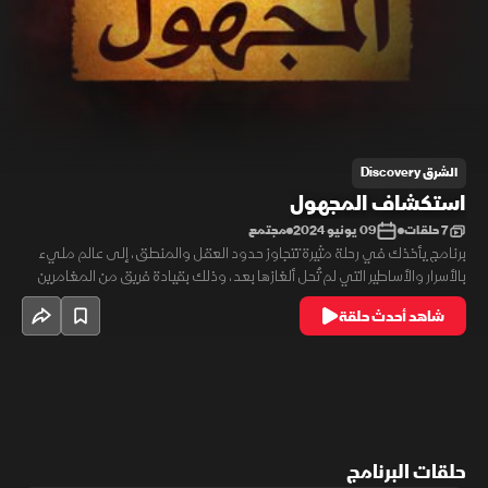
الشرق Discovery
استكشاف المجهول
7 حلقات
09 يونيو 2024
مجتمع
برنامج يأخذك في رحلة مثيرة تتجاوز حدود العقل والمنطق، إلى عالم مليء
بالأسرار والأساطير التي لم تُحل ألغازها بعد، وذلك بقيادة فريق من المغامرين
والعلماء الشجعان، لينغمس في أعماق الظواهر الخارقة والألغاز الغامضة. من
شاهد أحدث حلقة
المخلوقات الأسطورية التي تحاكي الخيال إلى الظواهر الطبيعية التي تثير
الرعب.
حلقات البرنامج