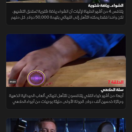
الشواء.. رياضة شتوية
يتنافس 4 من أشهر الطهاة لإثبات أن الشواء رياضة شتوية تستحق التشجيع،
لكن واحدا فقط يمكنه التأهل إلى النهائي بقيمة 50,000 دولار. كل منهم
يسعى لإقناع لجنة التحكيم بمهاراته، لكن الطريق إلى ليس سهلا.
الحلقة 7
41:20
سلة الملاهي
أربعة من أشهر خبراء القلي يتنافسون للتأهل لنهائي ألعاب الميدالية الذهبية
وجائزة خمسين ألف دولار. الجولة الأولى مليئة بوجبات من أجواء الملاهي
ولحم غني، والتحديات تزيد من حدة المنافسة.