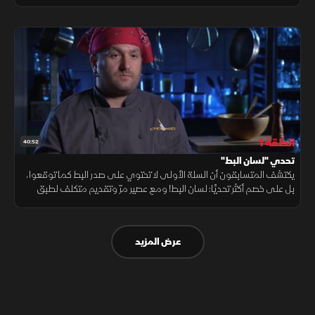
سباق مع الزمن للفوز باللقب.
الحلقة 1
40:52
تحدي "لسان البط"
يكتشف المتسابقون أن السلة الأولى لا تحتوي على صدر البط كما توقعوا،
بل على خصم أكثر تحديًا: لسان البط! ومع عصير مرّ وتقديم متكلف لطبق
أميركي كلاسيكي، يواجه الطهاة اختبارًا صعبًا في جولة المقبلات.
عرض المزيد