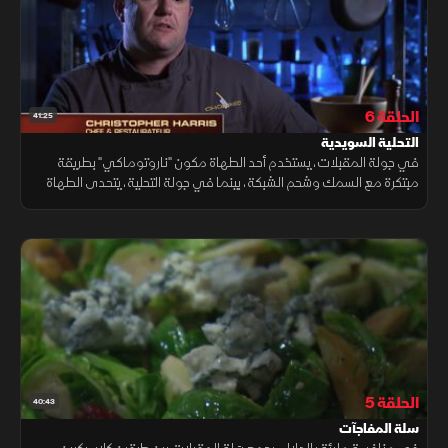
الحلقة 6
41:25
التحلية السويدية
في جولة المقبلات، يستخدم أحد الطهاة مكون "ناروتوماكي" بطريقة
مبتكرة مع السمك وشحم الشبكة، بينما في جولة التحلية، يتحدى الطهاة
المتبقون أنفسهم بإعداد وصفة شراب سويدي وبسكويت كلاسيكي.
الحلقة 5
40:43
سلة المفاجآت