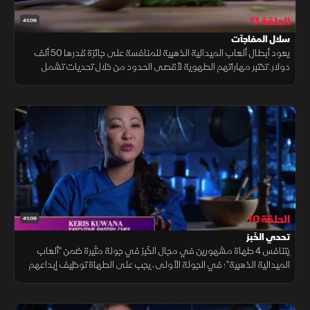
الحلقة 11
41:09
سلال المفاجآت
يعود أبطال ألعاب الميدالية الذهبية للمنافسة على جائزة قدرها 50 ألف
دولار. تختبر مهاراتهم الطهوية لأقصى الحدود من خلال تحديات تشمل
أفعى جرسية وأفوكادو مشوي وكعكة أسفنجية ذهبية والبوملي‬.
الحلقة 10
41:09
تحدي الخَبز
يتنافس 4 طهاة مشهورين في مجال الخَبز في جولة مثيرة ضمن "ألعاب
الميدالية الذهبية"؛ في الجولة الأولى، يجب على الطهاة توظيف إبداعهم
باستخدام عجينة إفطار من متجر البقالة وقطعة لحم ضأن فاخرة.