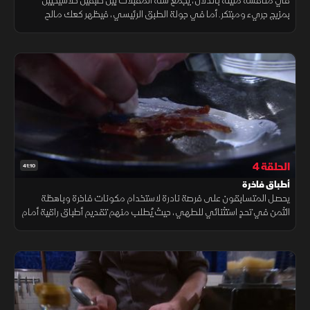
في منافسة مليئة بالدلال، يجمع سَلة المقبلات بين طبقين كلاسيكيين
بمزيج جريء ومبتكر. أما في جولة الطبق الرئيسي، فيظهر كعك مالح
يضيف لمسة غير متوقعة. وفي جولة التحلية، تكشف السلة عن مكونات
محيّرة
الحلقة 4
41:10
أطباق فاخرة
يحصل المتسابقون على فرصة نادرة لاستخدام مكونات فاخرة وباهظة
الثمن في تحدٍ استثنائي للطهي، حيث يُطلب منهم تقديم أطباق راقية أمام
القاضية الجديدة مارثا ستيوارت، المعروفة بذوقها الرفيع ومعاييرها العالية