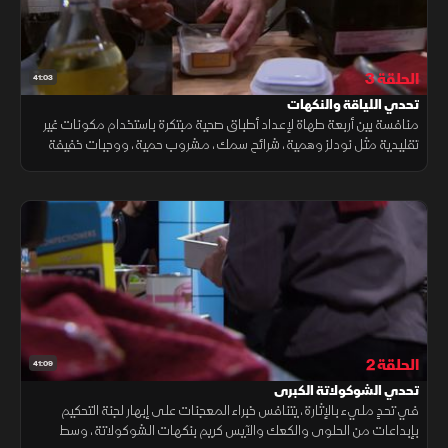
الحلقة 3
41:03
تحدي اللياقة والنكهات
منافسة بين أربعة طهاة لإعداد أطباق صحية مبتكرة باستخدام مكونات غير
تقليدية مثل نودلز وهمية، شرائح سمك، مشروب حمية، ووجبات خفيفة
بروتينية، وسط تقييم دقيق لضمان الطعم والجودة.
الحلقة 2
41:09
تحدي الشوكولاتة الكبرى
في تحدٍ مليء بالإثارة، يتنافس خبراء المعجنات على إبهار لجنة التحكيم
بإبداعات من الحلوى والكعك والآيس كريم بنكهات الشوكولاتة، وسط