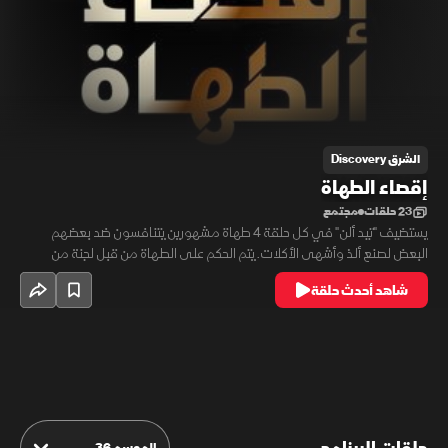
الشرق Discovery
إقصاء الطهاة
23 حلقات
مجتمع
يستضيف "تيد ألن" في كل حلقة 4 طهاة مشهورين يتنافسون ضد بعضهم
البعض لصنع ألذ وأشهى الأكلات. يتم الحكم على الطهاة من قبل لجنة من
الطهاة المحترفين والخبراء مع استبعاد متسابق في كل جولة وصولا للطاهي
شاهد أحدث حلقة
الفائز بجائزة البرنامج.
الموسم 36